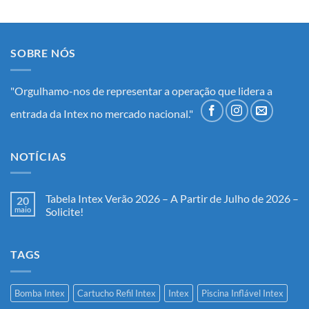
SOBRE NÓS
"Orgulhamo-nos de representar a operação que lidera a
entrada da Intex no mercado nacional."
NOTÍCIAS
Tabela Intex Verão 2026 – A Partir de Julho de 2026 –
20
maio
Solicite!
Nenhum
comentário
em
TAGS
Tabela
Intex
Verão
2026
–
Bomba Intex
Cartucho Refil Intex
Intex
Piscina Inflável Intex
A
Partir