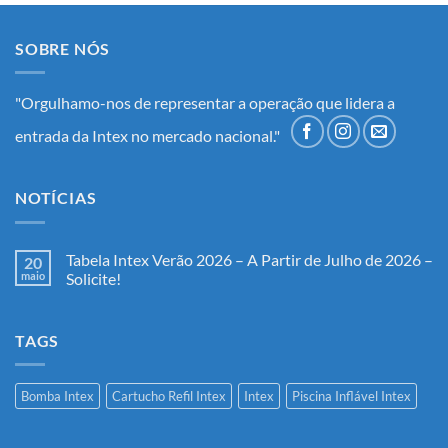
SOBRE NÓS
"Orgulhamo-nos de representar a operação que lidera a
entrada da Intex no mercado nacional."
NOTÍCIAS
Tabela Intex Verão 2026 – A Partir de Julho de 2026 –
20
maio
Solicite!
Nenhum
comentário
em
TAGS
Tabela
Intex
Verão
2026
–
Bomba Intex
Cartucho Refil Intex
Intex
Piscina Inflável Intex
A
Partir
de
Julho