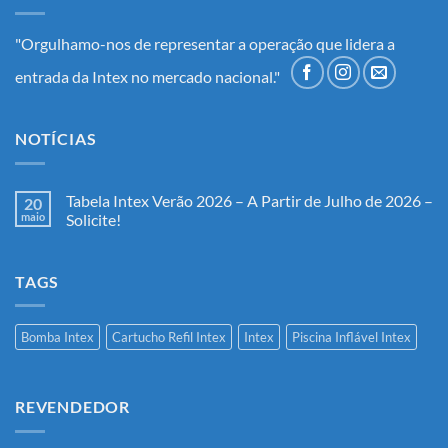
"Orgulhamo-nos de representar a operação que lidera a
entrada da Intex no mercado nacional."
NOTÍCIAS
Tabela Intex Verão 2026 – A Partir de Julho de 2026 –
20
maio
Solicite!
Nenhum
comentário
em
TAGS
Tabela
Intex
Verão
2026
–
Bomba Intex
Cartucho Refil Intex
Intex
Piscina Inflável Intex
A
Partir
de
Julho
de
REVENDEDOR
2026
–
Solicite!