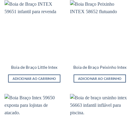
tem
várias
variantes.
As
opções
podem
ser
escolhidas
na
página
do
Boia de Braço Little Intex
Boia de Braço Peixinho Intex
produto
ADICIONAR AO CARRINHO
ADICIONAR AO CARRINHO