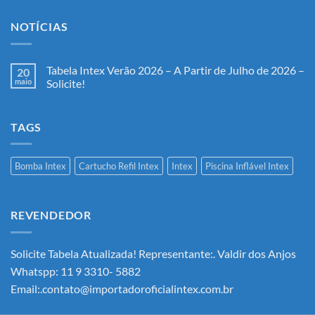
NOTÍCIAS
Tabela Intex Verão 2026 – A Partir de Julho de 2026 –
20
maio
Solicite!
Nenhum
comentário
em
TAGS
Tabela
Intex
Verão
2026
–
Bomba Intex
Cartucho Refil Intex
Intex
Piscina Inflável Intex
A
Partir
de
Julho
de
REVENDEDOR
2026
–
Solicite!
Solicite Tabela Atualizada! Representante:. Valdir dos Anjos
Whatspp: 11 9 3310- 5882
Email:.contato@importadoroficialintex.com.br