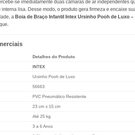
, percebe-se imediatamente duas câmaras de ar independentes q
e interna lisa. Desse modo, o produto gera firmeza e encaixe 
idade, a
Boia de Braço Infantil Intex Ursinho Pooh de Luxo –
que.
merciais
Detalhes do Produto
INTEX
Ursinho Pooh de Luxo
56663
PVC Pneumático Resistente
23 cm x 15 cm
Até 25 kg
3 a 6 Anos