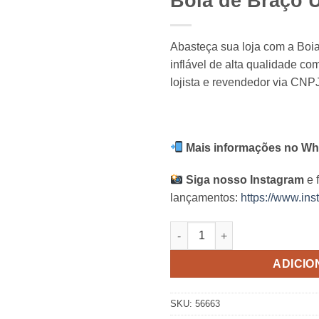
Boia de Braço U
Abasteça sua loja com a Boi
inflável de alta qualidade c
lojista e revendedor via CNPJ
Mais informações no Wh
Siga nosso Instagram
e 
lançamentos:
https://www.ins
Boia de Braço Ursinho Intex q
ADICIO
SKU:
56663