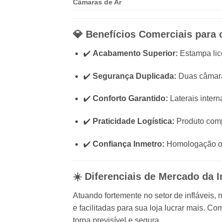
Câmaras de Ar
💎 Benefícios Comerciais para o
✔️
Acabamento Superior:
Estampa lice
✔️
Segurança Duplicada:
Duas câmaras
✔️
Conforto Garantido:
Laterais intern
✔️
Praticidade Logística:
Produto compa
✔️
Confiança Inmetro:
Homologação ofi
☀️ Diferenciais de Mercado da 
Atuando fortemente no setor de infláveis,
e facilitadas para sua loja lucrar mais. 
torna previsível e segura.