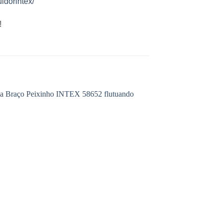
idorintex/
!