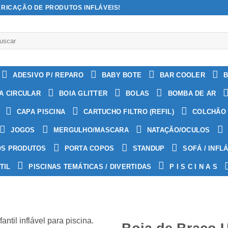
BRICAÇÃO DE PRODUTOS INFLÁVEIS!
quisar
:
ADESIVO P/ REPARO
BABY BOTE
BAR COOLER
B
A CIRCULAR
BOIA GLITTER
BOLAS
BOMBA DE AR
CAPA PISCINA
CARTUCHO FILTRO (REFIL)
COLCHÃO 
JOGOS
MERGULHO/MASCARA
NATAÇÃO/OCULOS
OS PRODUTOS
PORTA COPOS
STANDUP
SOFÁ / INFL
TIL
PISCINAS TEMÁTICAS / DIVERTIDAS
P I S C I N A S