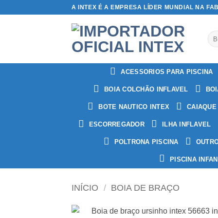
Skip
A INTEX É A EMPRESA LÍDER MUNDIAL NA FA
to
content
Pes
por
ACESSORIOS PARA PISCINA
BOIA COLCHÃO INFLAVEL
BOI
BOTE NAUTICO INTEX
CAIAQUE
ESCORREGADOR
ILHA INFLAVEL
POLTRONA PISCINA
OUTR
PISCINA INFAN
INÍCIO
/
BOIA DE BRAÇO