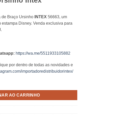
rsinho Intex
a de Braço Ursinho
INTEX
56663, um
om estampa Disney. Venda exclusiva para
.
atsapp:
https://wa.me/5511933105882
fique por dentro de todas as novidades e
tagram.com/importadoredistribuidorintex/
uantidade
NAR AO CARRINHO