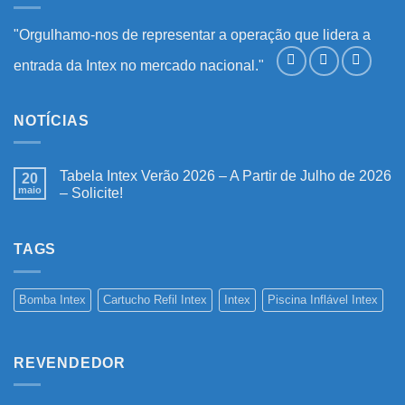
"Orgulhamo-nos de representar a operação que lidera a
entrada da Intex no mercado nacional."
NOTÍCIAS
Tabela Intex Verão 2026 – A Partir de Julho de 2026
20
maio
– Solicite!
Nenhum
comentário
em
Tabela
TAGS
Intex
Verão
2026
–
Bomba Intex
Cartucho Refil Intex
Intex
Piscina Inflável Intex
A
Partir
de
Julho
de
REVENDEDOR
2026
–
Solicite!