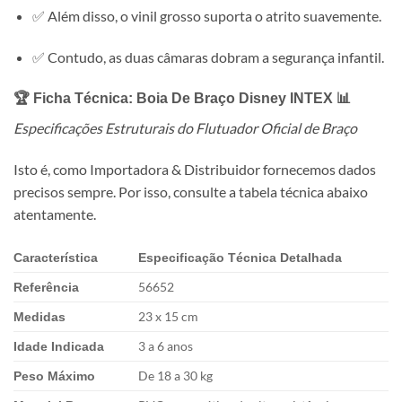
✅ Além disso, o vinil grosso suporta o atrito suavemente.
✅ Contudo, as duas câmaras dobram a segurança infantil.
🏆 Ficha Técnica: Boia De Braço Disney
INTEX
📊
Especificações Estruturais do Flutuador Oficial de Braço
Isto é, como Importadora & Distribuidor fornecemos dados
precisos sempre. Por isso, consulte a tabela técnica abaixo
atentamente.
Característica
Especificação Técnica Detalhada
56652
Referência
23 x 15 cm
Medidas
3 a 6 anos
Idade Indicada
De 18 a 30 kg
Peso Máximo