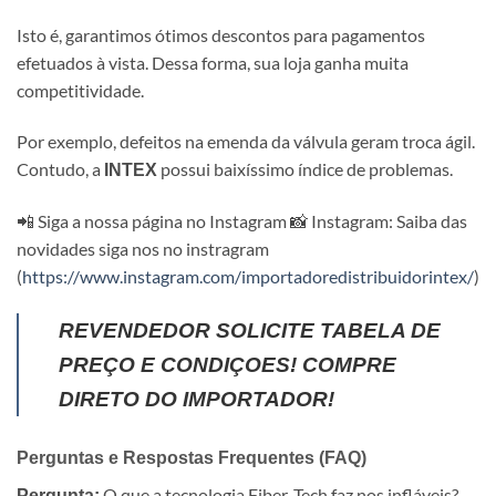
Isto é, garantimos ótimos descontos para pagamentos
efetuados à vista. Dessa forma, sua loja ganha muita
competitividade.
Por exemplo, defeitos na emenda da válvula geram troca ágil.
Contudo, a
possui baixíssimo índice de problemas.
INTEX
📲 Siga a nossa página no Instagram 📸 Instagram: Saiba das
novidades siga nos no instragram
(
https://www.instagram.com/importadoredistribuidorintex/
)
REVENDEDOR SOLICITE TABELA DE
PREÇO E CONDIÇOES! COMPRE
DIRETO DO IMPORTADOR!
Perguntas e Respostas Frequentes (FAQ)
O que a tecnologia Fiber-Tech faz nos infláveis?
Pergunta: