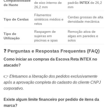
Compatibilidade
de eixo interno de
padrão
INTEX
de 26,2
de Haste
26,2 mm
mm
Filamentos
Cerdas grossas de alta
Tipo de Cerdas
sintéticos médios e
densidade mecânica
retos
Raspagem de
Remoção ativa de
Tipo de
sujeiras em
algas em paredes e
Utilização
piscinas e spas
solos
❓ Perguntas e Respostas Frequentes (FAQ)
Como iniciar as compras da Escova Reta INTEX no
atacado?
👉
Efetuamos a liberação dos pedidos exclusivamente
após a aprovação completa do cadastro do cliente CNPJ
corporativo.
Existe algum limite financeiro por pedido de itens da
marca?