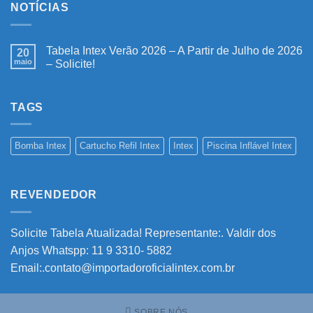
NOTÍCIAS
Tabela Intex Verão 2026 – A Partir de Julho de 2026
20
maio
– Solicite!
Nenhum
comentário
em
Tabela
TAGS
Intex
Verão
2026
–
Bomba Intex
Cartucho Refil Intex
Intex
Piscina Inflável Intex
A
Partir
de
Julho
de
REVENDEDOR
2026
–
Solicite!
Solicite Tabela Atualizada! Representante:. Valdir dos
Anjos Whatspp: 11 9 3310- 5882
Email:.contato@importadoroficialintex.com.br
SOBRE NÓS