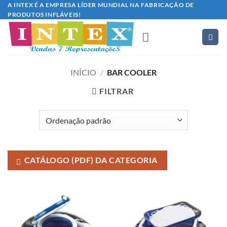
Skip
A INTEX É A EMPRESA LÍDER MUNDIAL NA FABRICAÇÃO DE
PRODUTOS INFLÁVEIS!
to
content
INÍCIO
/
BAR COOLER
FILTRAR
CATÁLOGO (PDF) DA CATEGORIA