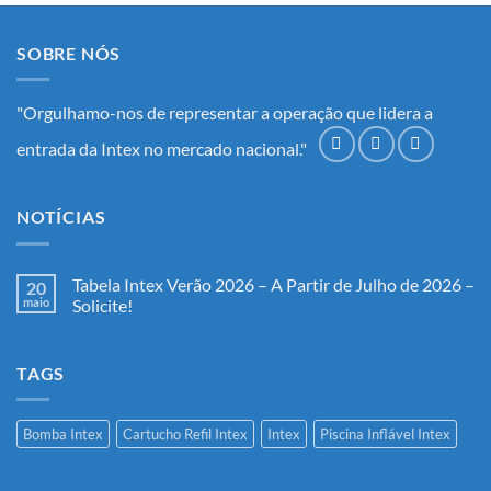
SOBRE NÓS
"Orgulhamo-nos de representar a operação que lidera a
entrada da Intex no mercado nacional."
NOTÍCIAS
Tabela Intex Verão 2026 – A Partir de Julho de 2026 –
20
maio
Solicite!
Nenhum
comentário
em
TAGS
Tabela
Intex
Verão
2026
–
Bomba Intex
Cartucho Refil Intex
Intex
Piscina Inflável Intex
A
Partir
de
Julho