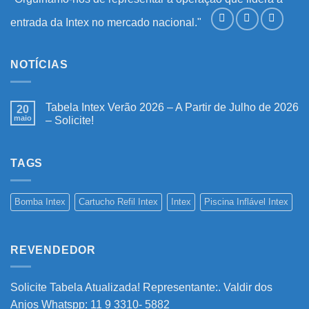
entrada da Intex no mercado nacional."
NOTÍCIAS
Tabela Intex Verão 2026 – A Partir de Julho de 2026
20
maio
– Solicite!
Nenhum
comentário
em
Tabela
TAGS
Intex
Verão
2026
–
Bomba Intex
Cartucho Refil Intex
Intex
Piscina Inflável Intex
A
Partir
de
Julho
de
REVENDEDOR
2026
–
Solicite!
Solicite Tabela Atualizada! Representante:. Valdir dos
Anjos Whatspp: 11 9 3310- 5882