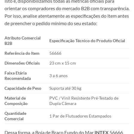
Isto é, disponibilizamos todas as métricas oficiais para
orientar os compradores do mercado B2B com transparência.
Por isso, analise atentamente as especificações do item antes
de preencher o pedido mínimo do seu estado:
Atributo Comercial
Especificação Técnico do Produto Oficial
B2B
Referência do Item
56666
Dimensões Oficiais
23 cm x 15 cm
Faixa Etária
3 a 6 anos
Recomendada
Capacidade de Peso
Suporta até 30 kg
Material de
PVC / Vinil Resistente Pré-Testado de
Composição
Dupla Câmara
Quantidade
1 Par de Flutuadores Estampados
Comercial
Dessa forma, a Boia de Braço Fundo do Mar
INTEX
56666