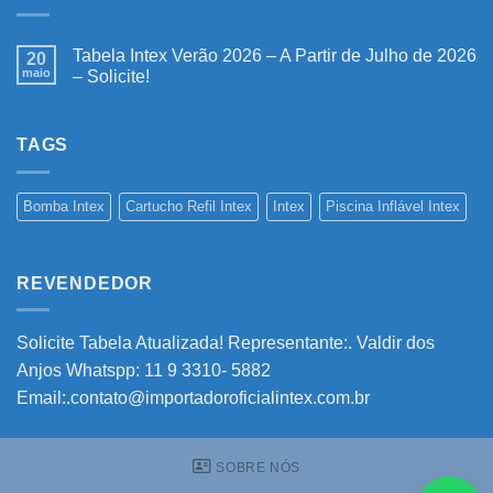
Tabela Intex Verão 2026 – A Partir de Julho de 2026
20
maio
– Solicite!
Nenhum
comentário
em
Tabela
TAGS
Intex
Verão
2026
–
Bomba Intex
Cartucho Refil Intex
Intex
Piscina Inflável Intex
A
Partir
de
Julho
de
REVENDEDOR
2026
–
Solicite!
Solicite Tabela Atualizada! Representante:. Valdir dos
Anjos Whatspp: 11 9 3310- 5882
Email:.contato@importadoroficialintex.com.br
SOBRE NÓS