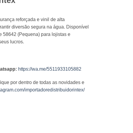
ntex
urança reforçada e vinil de alta
arantir diversão segura na água. Disponível
 58642 (Pequena) para lojistas e
eus lucros.
atsapp:
https://wa.me/5511933105882
fique por dentro de todas as novidades e
tagram.com/importadoredistribuidorintex/