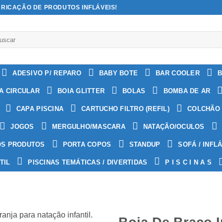
BRICAÇÃO DE PRODUTOS INFLÁVEIS!
quisar
:
ADESIVO P/ REPARO
BABY BOTE
BAR COOLER
B
A CIRCULAR
BOIA GLITTER
BOLAS
BOMBA DE AR
CAPA PISCINA
CARTUCHO FILTRO (REFIL)
COLCHÃO 
JOGOS
MERGULHO/MASCARA
NATAÇÃO/OCULOS
OS PRODUTOS
PORTA COPOS
STANDUP
SOFÁ / INFL
TIL
PISCINAS TEMÁTICAS / DIVERTIDAS
P I S C I N A S