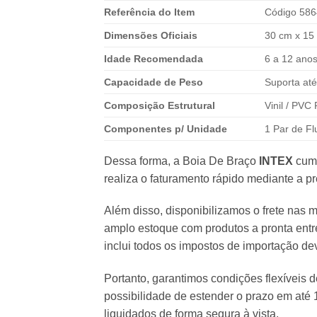
Referência do Item
Código 586
Dimensões Oficiais
30 cm x 15
Idade Recomendada
6 a 12 ano
Capacidade de Peso
Suporta até
Composição Estrutural
Vinil / PVC
Componentes p/ Unidade
1 Par de F
Dessa forma, a Boia De Braço
INTEX
cump
realiza o faturamento rápido mediante a 
Além disso, disponibilizamos o frete na
amplo estoque com produtos a pronta entr
inclui todos os impostos de importação de
Portanto, garantimos condições flexíveis d
possibilidade de estender o prazo em até 
liquidados de forma segura à vista.