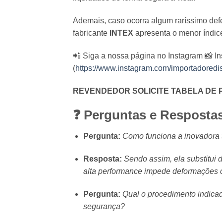
Ademais, caso ocorra algum raríssimo defe
fabricante
INTEX
apresenta o menor índic
📲 Siga a nossa página no Instagram 📸 I
(
https://www.instagram.com/importadoredist
REVENDEDOR SOLICITE TABELA DE 
❓ Perguntas e Resposta
Pergunta:
Como funciona a inovadora t
Resposta:
Sendo assim, ela substitui 
alta performance impede deformações co
Pergunta:
Qual o procedimento indicad
segurança?