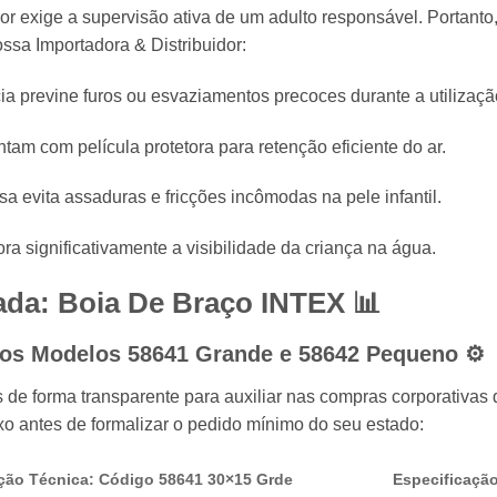
or exige a supervisão ativa de um adulto responsável. Portanto,
ossa Importadora & Distribuidor:
cia previne furos ou esvaziamentos precoces durante a utilizaçã
tam com película protetora para retenção eficiente do ar.
sa evita assaduras e fricções incômodas na pele infantil.
ora significativamente a visibilidade da criança na água.
cada: Boia De Braço INTEX 📊
 dos Modelos 58641 Grande e 58642 Pequeno ⚙️
 de forma transparente para auxiliar nas compras corporativas d
xo antes de formalizar o pedido mínimo do seu estado:
ção Técnica: Código 58641 30×15 Grde
Especificaçã