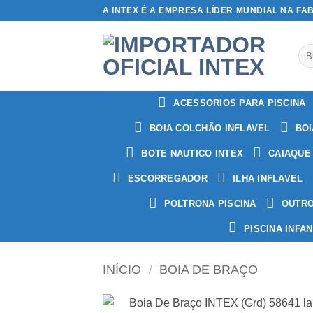
Skip
A INTEX É A EMPRESA LÍDER MUNDIAL NA FA
to
content
Pes
por
ACESSORIOS PARA PISCINA
BOIA COLCHÃO INFLAVEL
BOI
BOTE NAUTICO INTEX
CAIAQUE
ESCORREGADOR
ILHA INFLAVEL
POLTRONA PISCINA
OUTR
PISCINA INFAN
INÍCIO
/
BOIA DE BRAÇO