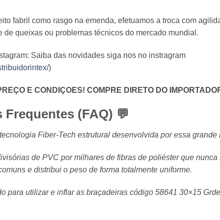
ito fabril como rasgo na emenda, efetuamos a troca com agilid
e de queixas ou problemas técnicos do mercado mundial.
nstagram: Saiba das novidades siga nos no instragram
ribuidorintex/
)
PREÇO E CONDIÇOES! COMPRE DIRETO DO IMPORTADO
s Frequentes (FAQ) 💬
ecnologia Fiber-Tech estrutural desenvolvida por essa grande 
divisórias de PVC por milhares de fibras de poliéster que nunc
muns e distribui o peso de forma totalmente uniforme.
o para utilizar e inflar as braçadeiras código 58641 30×15 G