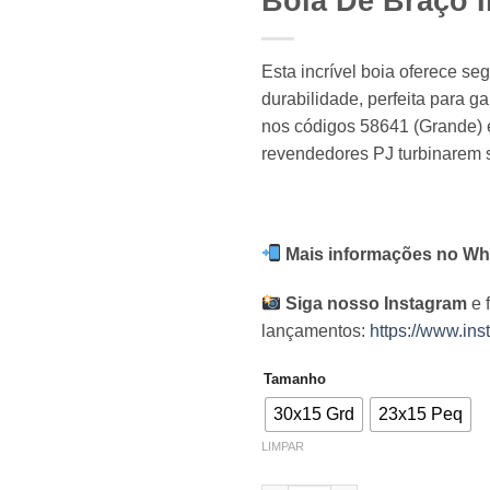
Boia De Braço I
Esta incrível boia oferece seg
durabilidade, perfeita para g
nos códigos 58641 (Grande) e
revendedores PJ turbinarem s
Mais informações no Wh
Siga nosso Instagram
e 
lançamentos:
https://www.ins
Tamanho
30x15 Grd
23x15 Peq
LIMPAR