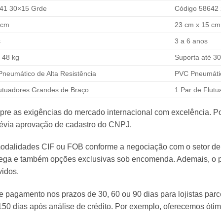
41 30×15 Grde
Código 58642
 cm
23 cm x 15 cm
s
3 a 6 anos
 48 kg
Suporta até 30
 Pneumático de Alta Resistência
PVC Pneumáti
lutuadores Grandes de Braço
1 Par de Flut
re as exigências do mercado internacional com excelência. Po
prévia aprovação de cadastro do CNPJ.
s modalidades CIF ou FOB conforme a negociação com o setor 
ega e também opções exclusivas sob encomenda. Ademais, o pre
vidos.
e pagamento nos prazos de 30, 60 ou 90 dias para lojistas parce
150 dias após análise de crédito. Por exemplo, oferecemos óti