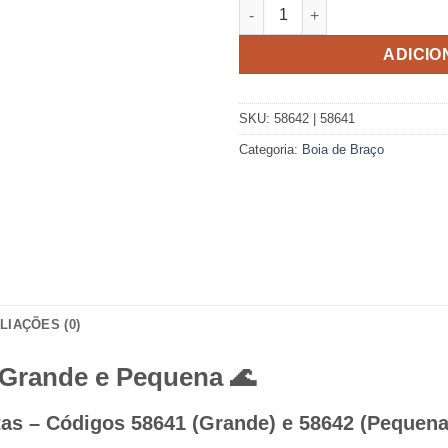
Boia De Braço Intex quantidad
ADICIO
SKU:
58642 | 58641
Categoria:
Boia de Braço
LIAÇÕES (0)
 Grande e Pequena 🌊
istas – Códigos 58641 (Grande) e 58642 (Pequena