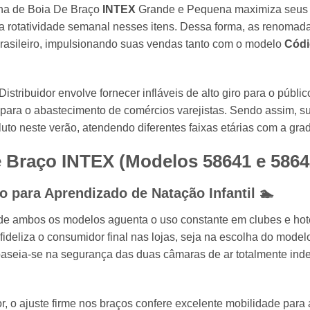
nha de Boia De Braço
INTEX
Grande e Pequena maximiza seus lu
ta rotatividade semanal nesses itens. Dessa forma, as renom
rasileiro, impulsionando suas vendas tanto com o modelo
Códi
tribuidor envolve fornecer infláveis de alto giro para o público
e para o abastecimento de comércios varejistas. Sendo assim, 
to neste verão, atendendo diferentes faixas etárias com a gra
e Braço INTEX (Modelos 58641 e 5864
o para Aprendizado de Natação Infantil 🏊
do de ambos os modelos aguenta o uso constante em clubes e ho
ideliza o consumidor final nas lojas, seja na escolha do mode
 baseia-se na segurança das duas câmaras de ar totalmente in
, o ajuste firme nos braços confere excelente mobilidade para