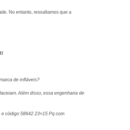
ade. No entanto, ressaltamos que a
R!
marca de infláveis?
a laceiam. Além disso, essa engenharia de
rde e código 58642 23×15 Pq com