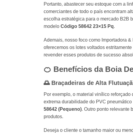
Portanto, abastecer seu estoque com a li
comerciantes de todo o país encontram al
escolha estratégica para o mercado B2B b
modelo
Código 58642 23×15 Pq
.
Ademais, nosso foco como Importadora & Dis
oferecemos os lotes voltados estritament
revender esses produtos de sucesso absolu
🍊 Benefícios da Boia D
🌅 Braçadeiras de Alta Flutuaçã
Por exemplo, o material vinílico reforça
extrema durabilidade do PVC pneumático f
58642 (Pequeno)
. Outro ponto relevante
produtos.
Deseja o cliente o tamanho maior ou menor