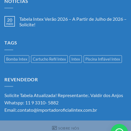
NOTÍCIAS
Tabela Intex Verão 2026 – A Partir de Julho de 2026 –
20
maio
Solicite!
Nenhum
comentário
em
TAGS
Tabela
Intex
Verão
2026
–
Bomba Intex
Cartucho Refil Intex
Intex
Piscina Inflável Intex
A
Partir
de
Julho
de
REVENDEDOR
2026
–
Solicite!
Solicite Tabela Atualizada! Representante:. Valdir dos Anjos
Whatspp: 11 9 3310- 5882
Email:.contato@importadoroficialintex.com.br
SOBRE NÓS