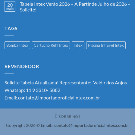
Tabela Intex Verão 2026 – A Partir de Julho de 2026 –
20
maio
Solicite!
Nenhum
comentário
em
TAGS
Tabela
Intex
Verão
2026
–
Bomba Intex
Cartucho Refil Intex
Intex
Piscina Inflável Intex
A
Partir
de
Julho
de
REVENDEDOR
2026
–
Solicite!
Solicite Tabela Atualizada! Representante:. Valdir dos Anjos
Whatspp: 11 9 3310- 5882
Email:.contato@importadoroficialintex.com.br
SOBRE NÓS
Copyright 2026 ©
Email:. contato@importadoroficialintex.com.br