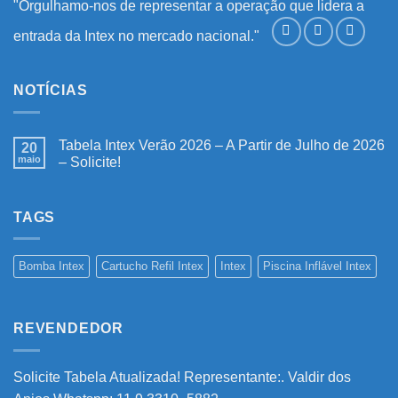
"Orgulhamo-nos de representar a operação que lidera a
entrada da Intex no mercado nacional."
NOTÍCIAS
Tabela Intex Verão 2026 – A Partir de Julho de 2026
20
maio
– Solicite!
Nenhum
comentário
em
Tabela
TAGS
Intex
Verão
2026
–
Bomba Intex
Cartucho Refil Intex
Intex
Piscina Inflável Intex
A
Partir
de
Julho
de
REVENDEDOR
2026
–
Solicite!
Solicite Tabela Atualizada! Representante:. Valdir dos