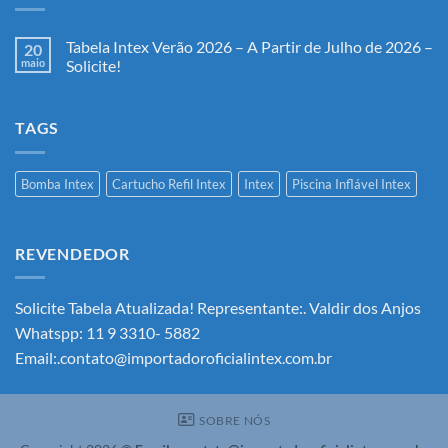
Tabela Intex Verão 2026 – A Partir de Julho de 2026 –
20
maio
Solicite!
Nenhum
comentário
em
TAGS
Tabela
Intex
Verão
2026
–
Bomba Intex
Cartucho Refil Intex
Intex
Piscina Inflável Intex
A
Partir
de
Julho
de
REVENDEDOR
2026
–
Solicite!
Solicite Tabela Atualizada! Representante:. Valdir dos Anjos
Whatspp: 11 9 3310- 5882
Email:.contato@importadoroficialintex.com.br
SOBRE NÓS