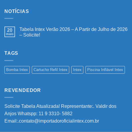
NOTÍCIAS
Tabela Intex Verão 2026 – A Partir de Julho de 2026
20
maio
– Solicite!
Nenhum
comentário
em
Tabela
TAGS
Intex
Verão
2026
–
Bomba Intex
Cartucho Refil Intex
Intex
Piscina Inflável Intex
A
Partir
de
Julho
de
REVENDEDOR
2026
–
Solicite!
Solicite Tabela Atualizada! Representante:. Valdir dos
Anjos Whatspp: 11 9 3310- 5882
Email:.contato@importadoroficialintex.com.br