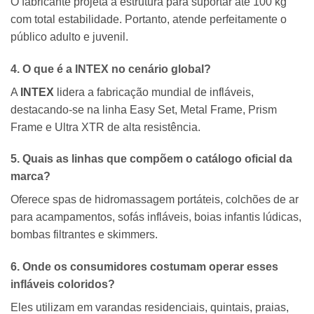
O fabricante projeta a estrutura para suportar até 100 kg
com total estabilidade.
Portanto,
atende perfeitamente o
público adulto e juvenil.
4. O que é a
INTEX
no cenário global?
A
INTEX
lidera a fabricação mundial de infláveis,
destacando-se na linha Easy Set,
Metal Frame,
Prism
Frame e Ultra XTR de alta resistência.
5. Quais as linhas que compõem o catálogo oficial da
marca?
Oferece spas de hidromassagem portáteis,
colchões de ar
para acampamentos,
sofás infláveis,
boias infantis lúdicas,
bombas filtrantes e skimmers.
6. Onde os consumidores costumam operar esses
infláveis coloridos?
Eles utilizam em varandas residenciais,
quintais,
praias,