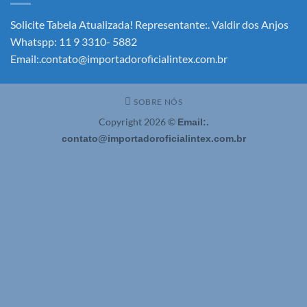
Solicite!
Solicite Tabela Atualizada! Representante:. Valdir dos Anjos
Whatspp: 11 9 3310- 5882
Email:.contato@importadoroficialintex.com.br
SOBRE NÓS
Copyright 2026 ©
Email:.
contato@importadoroficialintex.com.br