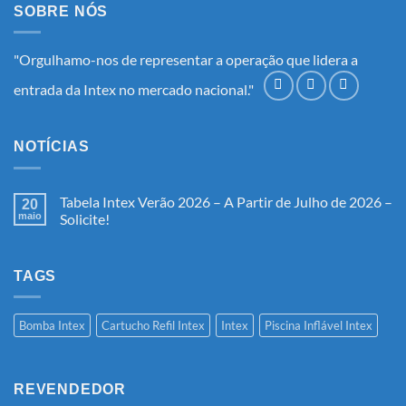
SOBRE NÓS
"Orgulhamo-nos de representar a operação que lidera a
entrada da Intex no mercado nacional."
NOTÍCIAS
Tabela Intex Verão 2026 – A Partir de Julho de 2026 –
20
maio
Solicite!
Nenhum
comentário
em
Tabela
TAGS
Intex
Verão
2026
–
Bomba Intex
Cartucho Refil Intex
Intex
Piscina Inflável Intex
A
Partir
de
Julho
de
REVENDEDOR
2026
–