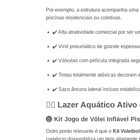
Por exemplo, a estrutura acompanha uma bol
piscinas residenciais ou coletivas.
✔️ Alta atratividade comercial por ser u
✔️ Vinil pneumático de grande espessura
✔️ Válvulas com película integrada segu
✔️ Tintas totalmente atóxicas decoram 
✔️ Saco âncora lateral incluso estabil
🏊‍♂️ Lazer Aquático Ativ
🏐 Kit Jogo de Vôlei Inflável P
Outro ponto relevante é que o
Kit Voleibol
comércio disponibiliza um item altamente 