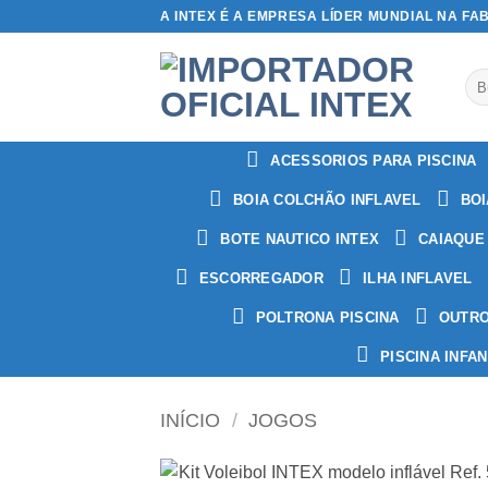
Skip
A INTEX É A EMPRESA LÍDER MUNDIAL NA FA
to
content
Pes
por
ACESSORIOS PARA PISCINA
BOIA COLCHÃO INFLAVEL
BOI
BOTE NAUTICO INTEX
CAIAQUE
ESCORREGADOR
ILHA INFLAVEL
POLTRONA PISCINA
OUTR
PISCINA INFAN
INÍCIO
/
JOGOS