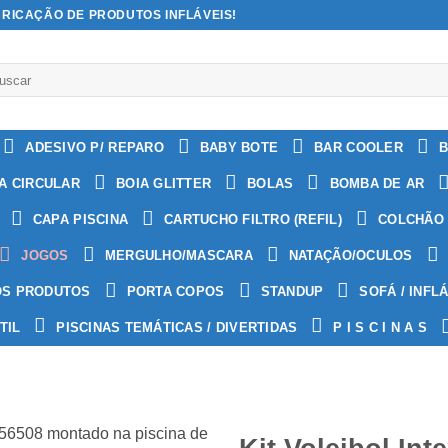
BRICAÇÃO DE PRODUTOS INFLÁVEIS!
quisar
:
ADESIVO P/ REPARO
BABY BOTE
BAR COOLER
B
A CIRCULAR
BOIA GLITTER
BOLAS
BOMBA DE AR
CAPA PISCINA
CARTUCHO FILTRO (REFIL)
COLCHÃO 
JOGOS
MERGULHO/MASCARA
NATAÇÃO/OCULOS
OS PRODUTOS
PORTA COPOS
STANDUP
SOFÁ / INFL
TIL
PISCINAS TEMÁTICAS / DIVERTIDAS
P I S C I N A S