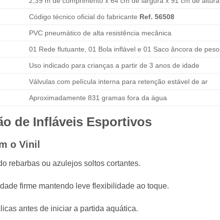
2,39 m de comprimento x 64 cm de largura x 91 cm de altura
Código técnico oficial do fabricante
Ref. 56508
PVC pneumático de alta resistência mecânica
01 Rede flutuante, 01 Bola inflável e 01 Saco âncora de peso
Uso indicado para crianças a partir de 3 anos de idade
Válvulas com película interna para retenção estável de ar
Aproximadamente 831 gramas fora da água
o de Infláveis Esportivos
 o Vinil
do rebarbas ou azulejos soltos cortantes.
idade firme mantendo leve flexibilidade ao toque.
licas antes de iniciar a partida aquática.