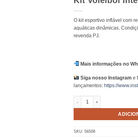
Kit Voleibol Int
O kit esportivo inflável com 
aquáticas dinâmicas. Condiçõ
revenda PJ.
Mais informações no Wh
Siga nosso Instagram
e 
lançamentos:
https://www.ins
Kit Voleibol Intex quantidade
ADICIO
SKU:
56508