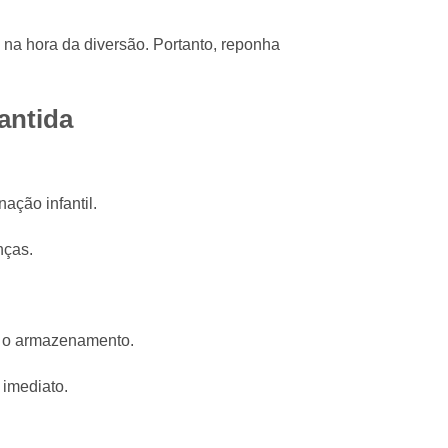
na hora da diversão. Portanto, reponha
rantida
ação infantil.
nças.
e o armazenamento.
 imediato.