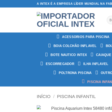
Skip
A INTEX É A EMPRESA LÍDER MUNDIAL NA FA
to
content
Pes
por
ACESSORIOS PARA PISCINA
BOIA COLCHÃO INFLAVEL
BOI
BOTE NAUTICO INTEX
CAIAQUE
ESCORREGADOR
ILHA INFLAVEL
POLTRONA PISCINA
OUTR
PISCINA INFAN
INÍCIO
/
PISCINA INFANTIL