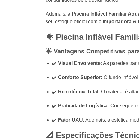
Ademais, a
Piscina Inflável Familiar Aq
seu estoque oficial com a
Importadora & 
🐠 Piscina Inflável Fami
🌟 Vantagens Competitivas par
✔️
Visual Envolvente:
As paredes trans
✔️
Conforto Superior:
O fundo inflável
✔️
Resistência Total:
O material é altam
✔️
Praticidade Logística:
Consequentem
✔️
Fator UAU:
Ademais, a estética mod
📐 Especificações Técni