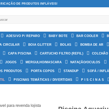
BRICAÇÃO DE PRODUTOS INFLÁVEIS!
quisar
:
ADESIVO P/ REPARO
BABY BOTE
BAR COOLER
B
A CIRCULAR
BOIA GLITTER
BOLAS
BOMBA DE AR
CAPA PISCINA
CARTUCHO FILTRO (REFIL)
COLCHÃO 
JOGOS
MERGULHO/MASCARA
NATAÇÃO/OCULOS
OS PRODUTOS
PORTA COPOS
STANDUP
SOFÁ / INFL
TIL
PISCINAS TEMÁTICAS / DIVERTIDAS
P I S C I N A S