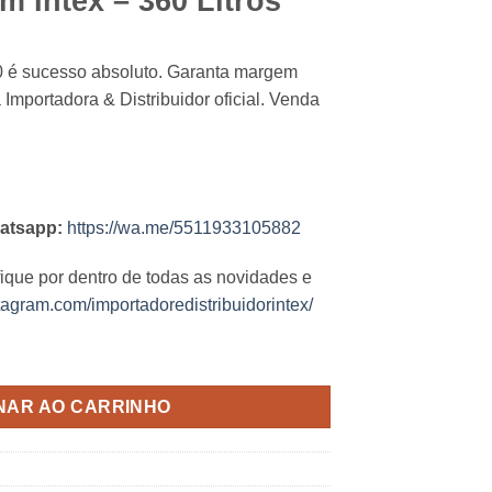
m Intex – 360 Litros
0 é sucesso absoluto. Garanta margem
 Importadora & Distribuidor oficial. Venda
atsapp:
https://wa.me/5511933105882
fique por dentro de todas as novidades e
tagram.com/importadoredistribuidorintex/
itros quantidade
NAR AO CARRINHO