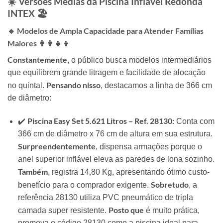
☀️ Versões Médias da Piscina Inflável Redonda
INTEX 🏖️
🔹 Modelos de Ampla Capacidade para Atender Famílias
Maiores 👨‍👩‍👧‍👦
Constantemente
, o público busca modelos intermediários
que equilibrem grande litragem e facilidade de alocação
Pensando nisso
no quintal.
, destacamos a linha de 366 cm
de diâmetro:
Piscina Easy Set 5.621 Litros – Ref. 28130:
✔️
Conta com
366 cm de diâmetro x 76 cm de altura em sua estrutura.
Surpreendentemente
, dispensa armações porque o
anel superior inflável eleva as paredes de lona sozinho.
Também
, registra 14,80 Kg, apresentando ótimo custo-
Sobretudo
benefício para o comprador exigente.
, a
referência 28130 utiliza PVC pneumático de tripla
Posto que
camada super resistente.
é muito prática,
promova o código 28130 como a piscina ideal para