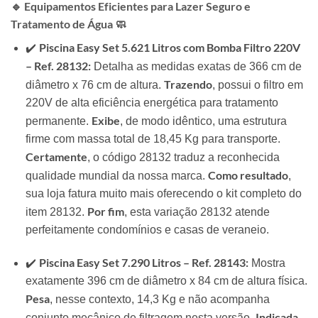
🔹 Equipamentos Eficientes para Lazer Seguro e
Tratamento de Água 🧼
Piscina Easy Set 5.621 Litros com Bomba Filtro 220V
✔️
– Ref. 28132:
Detalha as medidas exatas de 366 cm de
Trazendo
diâmetro x 76 cm de altura.
, possui o filtro em
220V de alta eficiência energética para tratamento
Exibe
permanente.
, de modo idêntico, uma estrutura
firme com massa total de 18,45 Kg para transporte.
Certamente
, o código 28132 traduz a reconhecida
Como resultado
qualidade mundial da nossa marca.
,
sua loja fatura muito mais oferecendo o kit completo do
Por fim
item 28132.
, esta variação 28132 atende
perfeitamente condomínios e casas de veraneio.
Piscina Easy Set 7.290 Litros – Ref. 28143:
✔️
Mostra
exatamente 396 cm de diâmetro x 84 cm de altura física.
Pesa
, nesse contexto, 14,3 Kg e não acompanha
Indicada
conjunto mecânico de filtragem nesta versão.
,