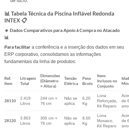
de lucro.
📊 Tabela Técnica da Piscina Inflável Redonda
INTEX 📋
🔹 Dados Comparativos para Apoio à Compra no Atacado
📊
Para facilitar
a conferência e a inserção dos dados em seu
ERP corporativo, consolidamos as informações
fundamentais da linha de produtos:
Dimensões
Itens
Ref.
Litragem
Tensão
Peso
Ida
(Diâmetro
Inclusos no
Item
Total
Elétrica
Bruto
Mín
× Altura)
Conjunto
Lona
Aci
2.419
244 cm ×
Não se
6,20
28110
Reforçada,
de 
Litros
76 cm
aplica
Kg
Kit Reparo
ano
Lona
Aci
3.853
305 cm ×
Não se
8,50
28120
Mosaico,
de 
Litros
76 cm
aplica
Kg
Kit Reparo
ano