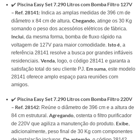
Piscina Easy Set 7.290 Litros com Bomba Filtro 127V
✔️
– Ref. 28141:
Indica as amplas medidas de 396 cm de
Chegando
diâmetro x 84 cm de altura.
, atinge os 30 Kg
somando o peso dos acessórios elétricos de fábrica.
Inclui
, da mesma forma, bomba de fluxo rápido na
Isto é
voltagem de 127V para maior comodidade.
, a
referência 28141 resolve a busca por grandes infláveis
Venda
residenciais.
, logo, o código 28141 e garanta a
Em suma
satisfação total do seu cliente PJ.
, este modelo
28141 oferece amplo espaço para reuniões com
amigos.
Piscina Easy Set 7.290 Litros com Bomba Filtro 220V
✔️
– Ref. 28142:
Reúne o diâmetro de 396 cm e a altura de
Agregando
84 cm estrutural.
, ostenta o filtro purificador
Exibe
de 220V que agiliza a manutenção do produto.
,
adicionalmente, peso final de 30 Kg com componentes
De antemão
de instalação inclusos.
, o código 28142