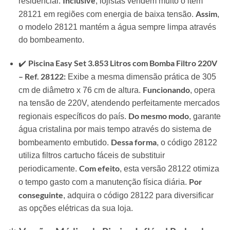
Inclusive
residencial.
, lojistas vendem muito o item
Assim
28121 em regiões com energia de baixa tensão.
,
o modelo 28121 mantém a água sempre limpa através
do bombeamento.
Piscina Easy Set 3.853 Litros com Bomba Filtro 220V
✔️
– Ref. 28122:
Exibe a mesma dimensão prática de 305
Funcionando
cm de diâmetro x 76 cm de altura.
, opera
na tensão de 220V, atendendo perfeitamente mercados
Do mesmo modo
regionais específicos do país.
, garante
água cristalina por mais tempo através do sistema de
Dessa forma
bombeamento embutido.
, o código 28122
utiliza filtros cartucho fáceis de substituir
Com efeito
periodicamente.
, esta versão 28122 otimiza
Por
o tempo gasto com a manutenção física diária.
conseguinte
, adquira o código 28122 para diversificar
as opções elétricas da sua loja.