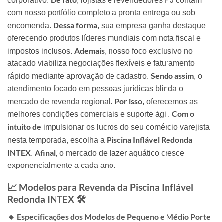
corporativo.
, lojistas e revendedores PJ contam
com nosso portfólio completo a pronta entrega ou sob
Dessa forma
encomenda.
, sua empresa ganha destaque
oferecendo produtos líderes mundiais com nota fiscal e
Ademais
impostos inclusos.
, nosso foco exclusivo no
atacado viabiliza negociações flexíveis e faturamento
Sendo assim
rápido mediante aprovação de cadastro.
, o
atendimento focado em pessoas jurídicas blinda o
Por isso
mercado de revenda regional.
, oferecemos as
Com o
melhores condições comerciais e suporte ágil.
intuito de
impulsionar os lucros do seu comércio varejista
Piscina Inflável Redonda
nesta temporada, escolha a
INTEX
Afinal
.
, o mercado de lazer aquático cresce
exponencialmente a cada ano.
📈 Modelos para Revenda da Piscina Inflável
Redonda INTEX 🛠️
🔹 Especificações dos Modelos de Pequeno e Médio Porte