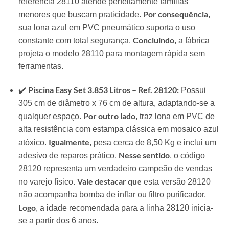
referência 28110 atende perfeitamente famílias
Por consequência
menores que buscam praticidade.
,
sua lona azul em PVC pneumático suporta o uso
Concluindo
constante com total segurança.
, a fábrica
projeta o modelo 28110 para montagem rápida sem
ferramentas.
Piscina Easy Set 3.853 Litros – Ref. 28120:
✔️
Possui
305 cm de diâmetro x 76 cm de altura, adaptando-se a
Por outro lado
qualquer espaço.
, traz lona em PVC de
alta resistência com estampa clássica em mosaico azul
Igualmente
atóxico.
, pesa cerca de 8,50 Kg e inclui um
Nesse sentido
adesivo de reparos prático.
, o código
28120 representa um verdadeiro campeão de vendas
Vale destacar que
no varejo físico.
esta versão 28120
não acompanha bomba de inflar ou filtro purificador.
Logo
, a idade recomendada para a linha 28120 inicia-
se a partir dos 6 anos.