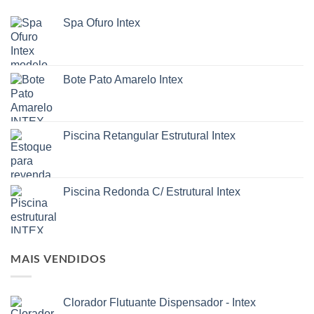
As
opções
Spa Ofuro Intex
podem
ser
escolhidas
na
Bote Pato Amarelo Intex
página
do
produto
Piscina Retangular Estrutural Intex
Piscina Redonda C/ Estrutural Intex
MAIS VENDIDOS
Clorador Flutuante Dispensador - Intex