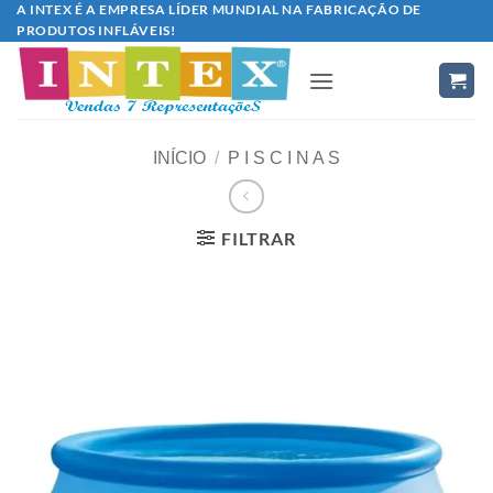
A INTEX É A EMPRESA LÍDER MUNDIAL NA FABRICAÇÃO DE
Skip
PRODUTOS INFLÁVEIS!
to
content
INÍCIO
/
P I S C I N A S
FILTRAR