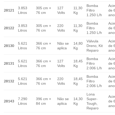
Bomba
Aci
3.853
305 cm ×
127
11,30
28121
Filtro
de 
Litros
76 cm
Volts
Kg
1.250 L/h
ano
Bomba
Aci
3.853
305 cm ×
220
11,30
28122
Filtro
de 
Litros
76 cm
Volts
Kg
1.250 L/h
ano
Válvula
Aci
5.621
366 cm ×
Não se
14,80
28130
Dreno, Kit
de 
Litros
76 cm
aplica
Kg
Reparo
ano
Bomba
Aci
5.621
366 cm ×
127
18,45
28131
Filtro
de 
Litros
76 cm
Volts
Kg
2.006 L/h
ano
Bomba
Aci
5.621
366 cm ×
220
18,45
28132
Filtro
de 
Litros
76 cm
Volts
Kg
2.006 L/h
ano
Lona
Aci
7.290
396 cm ×
Não se
14,30
Super-
28143
de 
Litros
84 cm
aplica
Kg
Tough,
ano
Reparo