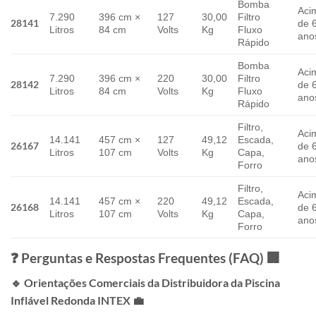
Bomba
Aci
7.290
396 cm ×
127
30,00
Filtro
28141
de 
Litros
84 cm
Volts
Kg
Fluxo
ano
Rápido
Bomba
Aci
7.290
396 cm ×
220
30,00
Filtro
28142
de 
Litros
84 cm
Volts
Kg
Fluxo
ano
Rápido
Filtro,
Aci
14.141
457 cm ×
127
49,12
Escada,
26167
de 
Litros
107 cm
Volts
Kg
Capa,
ano
Forro
Filtro,
Aci
14.141
457 cm ×
220
49,12
Escada,
26168
de 
Litros
107 cm
Volts
Kg
Capa,
ano
Forro
❓ Perguntas e Respostas Frequentes (FAQ) 🏢
🔹 Orientações Comerciais da Distribuidora da Piscina
Inflável Redonda INTEX 💼