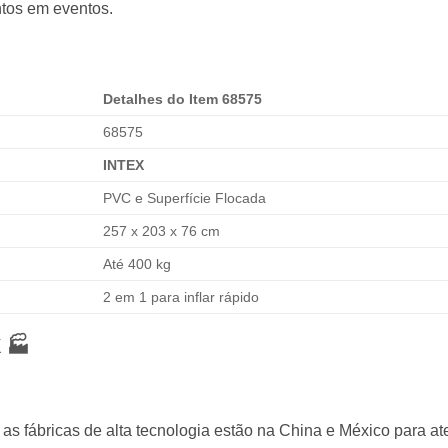
ntos em eventos.
Detalhes do Item 68575
68575
INTEX
PVC e Superfície Flocada
257 x 203 x 76 cm
Até 400 kg
2 em 1 para inflar rápido
X
🏭
o, as fábricas de alta tecnologia estão na China e México para 