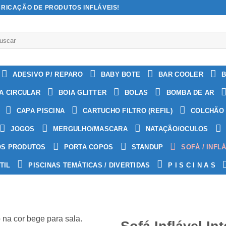
BRICAÇÃO DE PRODUTOS INFLÁVEIS!
quisar
:
ADESIVO P/ REPARO
BABY BOTE
BAR COOLER
B
A CIRCULAR
BOIA GLITTER
BOLAS
BOMBA DE AR
CAPA PISCINA
CARTUCHO FILTRO (REFIL)
COLCHÃO 
JOGOS
MERGULHO/MASCARA
NATAÇÃO/OCULOS
OS PRODUTOS
PORTA COPOS
STANDUP
SOFÁ / INFL
TIL
PISCINAS TEMÁTICAS / DIVERTIDAS
P I S C I N A S