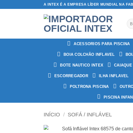
Skip
A INTEX É A EMPRESA LÍDER MUNDIAL NA FA
to
content
Pes
por
ACESSORIOS PARA PISCINA
BOIA COLCHÃO INFLAVEL
BOI
BOTE NAUTICO INTEX
CAIAQUE
ESCORREGADOR
ILHA INFLAVEL
POLTRONA PISCINA
OUTR
PISCINA INFAN
INÍCIO
/
SOFÁ / INFLÁVEL