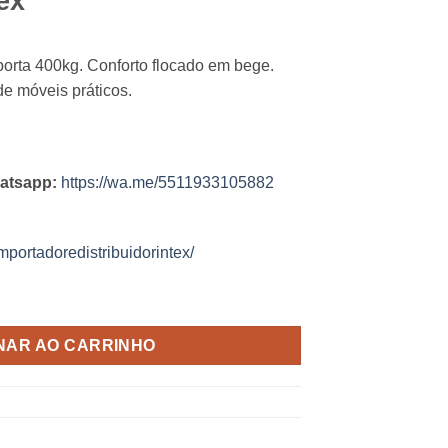
tex
orta 400kg. Conforto flocado em bege.
de móveis práticos.
atsapp:
https://wa.me/5511933105882
mportadoredistribuidorintex/
NAR AO CARRINHO