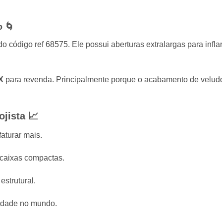
o 🌀
 código ref 68575. Ele possui aberturas extralargas para inflar 
X
para revenda. Principalmente porque o acabamento de veludo
jista 📈
faturar mais.
 caixas compactas.
estrutural.
lidade no mundo.