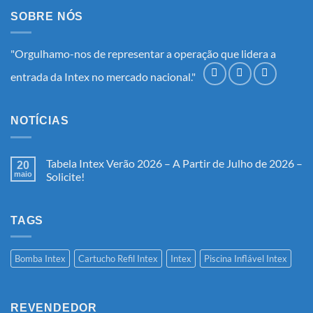
SOBRE NÓS
"Orgulhamo-nos de representar a operação que lidera a
entrada da Intex no mercado nacional."
NOTÍCIAS
Tabela Intex Verão 2026 – A Partir de Julho de 2026 –
20
maio
Solicite!
Nenhum
comentário
em
Tabela
TAGS
Intex
Verão
2026
–
Bomba Intex
Cartucho Refil Intex
Intex
Piscina Inflável Intex
A
Partir
de
Julho
de
REVENDEDOR
2026