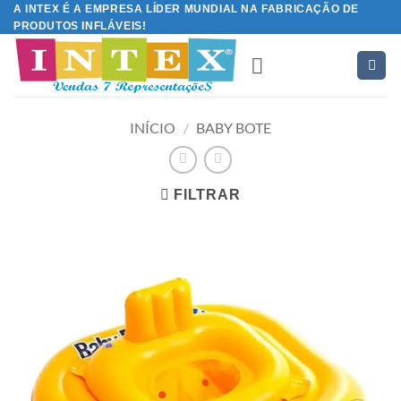
Skip
A INTEX É A EMPRESA LÍDER MUNDIAL NA FABRICAÇÃO DE
PRODUTOS INFLÁVEIS!
to
content
INÍCIO
/
BABY BOTE
FILTRAR