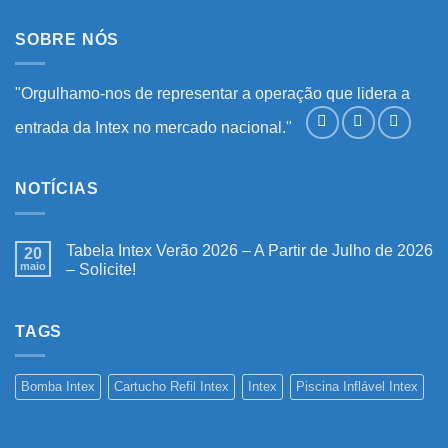
SOBRE NÓS
"Orgulhamo-nos de representar a operação que lidera a
entrada da Intex no mercado nacional."
NOTÍCIAS
Tabela Intex Verão 2026 – A Partir de Julho de 2026
20
maio
– Solicite!
Nenhum
comentário
em
Tabela
TAGS
Intex
Verão
2026
–
Bomba Intex
Cartucho Refil Intex
Intex
Piscina Inflável Intex
A
Partir
de
Julho
de