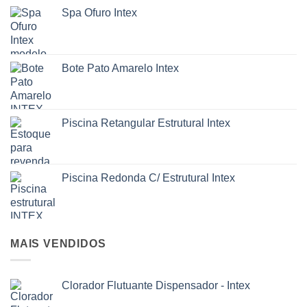
opções
Spa Ofuro Intex
podem
ser
escolhidas
na
Bote Pato Amarelo Intex
página
do
produto
Piscina Retangular Estrutural Intex
Piscina Redonda C/ Estrutural Intex
MAIS VENDIDOS
Clorador Flutuante Dispensador - Intex