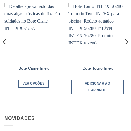
Bote Cisne Intex
Bote Touro Intex
VER OPÇÕES
ADICIONAR AO
CARRINHO
Este
produto
tem
várias
NOVIDADES
variantes.
As