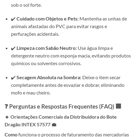
sob o sol forte.
✔️
Cuidado com Objetos e Pets:
Mantenha as unhas de
animais afastadas do PVC para evitar rasgos e
perfurações acidentais.
✔️
Limpeza com Sabão Neutro:
Use água limpa e
detergente neutro com esponja macia, evitando produtos
químicos ou solventes corrosivos.
✔️
Secagem Absoluta na Sombra:
Deixe o item secar
completamente antes de esvaziar e dobrar, eliminando
mofo e mau cheiro.
❓ Perguntas e Respostas Frequentes (FAQ) 🏢
🔹 Orientações Comerciais da Distribuidora do Bote
Dragão INTEX 57577 💼
Como
funciona o processo de faturamento das mercadorias