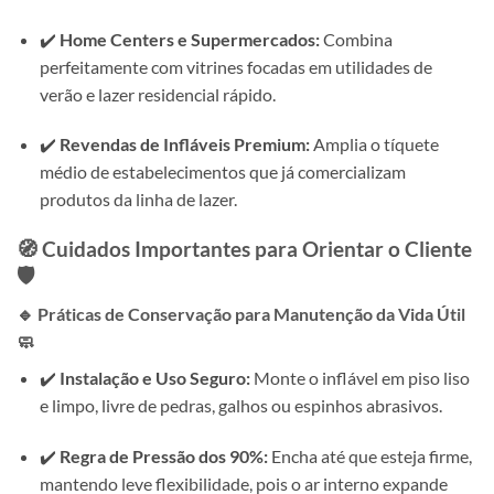
✔️
Home Centers e Supermercados:
Combina
perfeitamente com vitrines focadas em utilidades de
verão e lazer residencial rápido.
✔️
Revendas de Infláveis Premium:
Amplia o tíquete
médio de estabelecimentos que já comercializam
produtos da linha de lazer.
🧭 Cuidados Importantes para Orientar o Cliente
🛡️
🔹 Práticas de Conservação para Manutenção da Vida Útil
🧼
✔️
Instalação e Uso Seguro:
Monte o inflável em piso liso
e limpo, livre de pedras, galhos ou espinhos abrasivos.
✔️
Regra de Pressão dos 90%:
Encha até que esteja firme,
mantendo leve flexibilidade, pois o ar interno expande