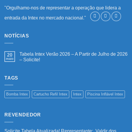
"Orgulhamo-nos de representar a operação que lidera a
entrada da Intex no mercado nacional."
NOTÍCIAS
Tabela Intex Verão 2026 – A Partir de Julho de 2026
20
maio
– Solicite!
Nenhum
comentário
em
Tabela
TAGS
Intex
Verão
2026
–
Bomba Intex
Cartucho Refil Intex
Intex
Piscina Inflável Intex
A
Partir
de
Julho
de
REVENDEDOR
2026
–
Solicite!
Solicite Tabela Atualizada! Representante:. Valdir dos