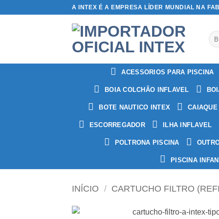
Skip
A INTEX É A EMPRESA LÍDER MUNDIAL NA FA
to
content
Pes
por
ACESSORIOS PARA PISCINA
BOIA COLCHÃO INFLAVEL
BOI
BOTE NAUTICO INTEX
CAIAQUE
ESCORREGADOR
ILHA INFLAVEL
POLTRONA PISCINA
OUTR
PISCINA INFAN
INÍCIO
/
CARTUCHO FILTRO (REFI