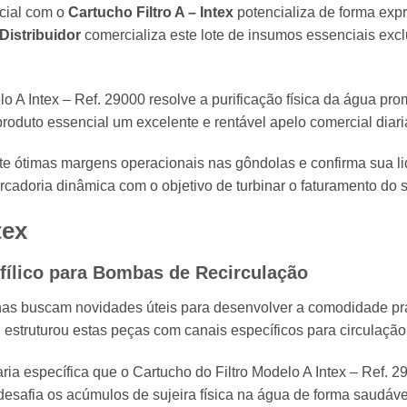
cial com o
Cartucho Filtro A – Intex
potencializa de forma exp
Distribuidor
comercializa este lote de insumos essenciais exc
elo A Intex – Ref. 29000 resolve a purificação física da água p
roduto essencial um excelente e rentável apelo comercial diar
nte ótimas margens operacionais nas gôndolas e confirma sua l
rcadoria dinâmica com o objetivo de turbinar o faturamento do 
tex
fílico para Bombas de Recirculação
nas buscam novidades úteis para desenvolver a comodidade prát
l estruturou estas peças com canais específicos para circulaçã
ia específica que o Cartucho do Filtro Modelo A Intex – Ref. 2
esafia os acúmulos de sujeira física na água de forma saudáve