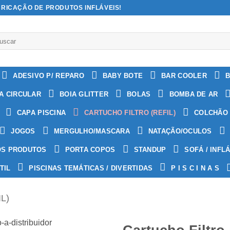
BRICAÇÃO DE PRODUTOS INFLÁVEIS!
quisar
:
ADESIVO P/ REPARO
BABY BOTE
BAR COOLER
B
A CIRCULAR
BOIA GLITTER
BOLAS
BOMBA DE AR
CAPA PISCINA
CARTUCHO FILTRO (REFIL)
COLCHÃO 
JOGOS
MERGULHO/MASCARA
NATAÇÃO/OCULOS
OS PRODUTOS
PORTA COPOS
STANDUP
SOFÁ / INFL
TIL
PISCINAS TEMÁTICAS / DIVERTIDAS
P I S C I N A S
L)