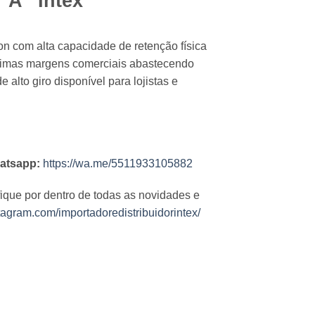
 “A” Intex
on com alta capacidade de retenção física
ótimas margens comerciais abastecendo
e alto giro disponível para lojistas e
atsapp:
https://wa.me/5511933105882
fique por dentro de todas as novidades e
tagram.com/importadoredistribuidorintex/