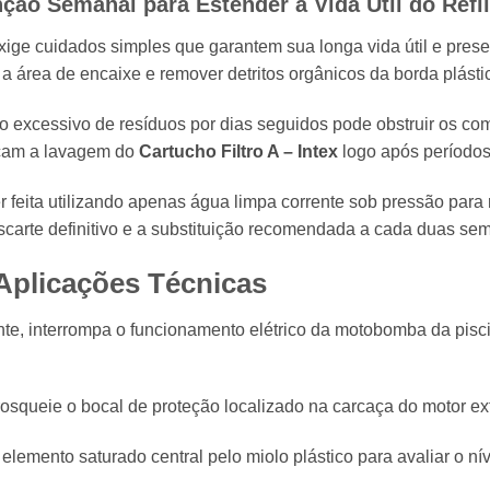
ção Semanal para Estender a Vida Útil do Refil
ige cuidados simples que garantem sua longa vida útil e pres
a área de encaixe e remover detritos orgânicos da borda plásti
 excessivo de resíduos por dias seguidos pode obstruir os co
açam a lavagem do
Cartucho Filtro A – Intex
logo após períodos
 feita utilizando apenas água limpa corrente sob pressão para r
arte definitivo e a substituição recomendada a cada duas s
 Aplicações Técnicas
e, interrompa o funcionamento elétrico da motobomba da pisci
squeie o bocal de proteção localizado na carcaça do motor exte
lemento saturado central pelo miolo plástico para avaliar o nív