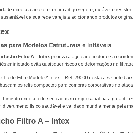
dade imediata ao oferecer um artigo seguro, durável e resisten
stentável da sua rede varejista adicionando produtos originai
tex
las para Modelos Estruturais e Infláveis
artucho Filtro A – Intex
prioriza a agilidade motora e a coorde
iéster injetado evita quaisquer riscos de deformações na filtrag
cho do Filtro Modelo A Intex – Ref. 29000 destaca-se pelo bai
as buscam os refis compactos para compras corporativas no atac
imento imediato do seu cadastro empresarial para garantir est
 um divertimento físico saudável e validado mundialmente pela m
cho Filtro A – Intex