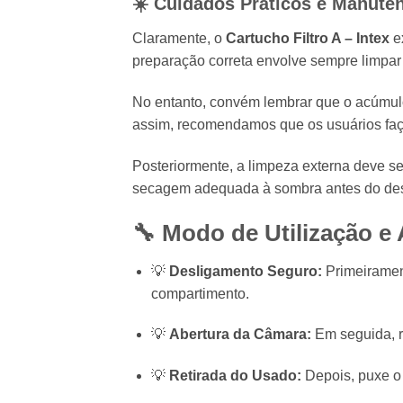
☀️ Cuidados Práticos e Manuten
Claramente, o
Cartucho Filtro A – Intex
ex
preparação correta envolve sempre limpar 
No entanto, convém lembrar que o acúmulo
assim, recomendamos que os usuários f
Posteriormente, a limpeza externa deve ser
secagem adequada à sombra antes do desc
🔧 Modo de Utilização e
💡
Desligamento Seguro:
Primeirament
compartimento.
💡
Abertura da Câmara:
Em seguida, ro
💡
Retirada do Usado:
Depois, puxe o e