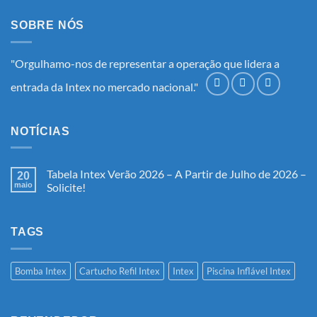
SOBRE NÓS
"Orgulhamo-nos de representar a operação que lidera a
entrada da Intex no mercado nacional."
NOTÍCIAS
Tabela Intex Verão 2026 – A Partir de Julho de 2026 –
20
maio
Solicite!
Nenhum
comentário
em
Tabela
TAGS
Intex
Verão
2026
–
Bomba Intex
Cartucho Refil Intex
Intex
Piscina Inflável Intex
A
Partir
de
Julho
de