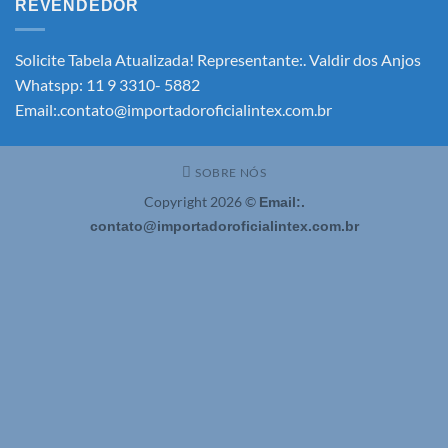
REVENDEDOR
2026
–
Solicite!
Solicite Tabela Atualizada! Representante:. Valdir dos Anjos
Whatspp: 11 9 3310- 5882
Email:.contato@importadoroficialintex.com.br
SOBRE NÓS
Copyright 2026 ©
Email:.
contato@importadoroficialintex.com.br