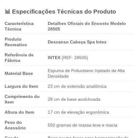
📊 Especificações Técnicas do Produto
Característica
Detalhes Oficiais do Encosto Modelo
Técnica
28505
Produto
Descanso Cabeça Spa Intex
Recreativo
Referência de
INTEX
(REF: 28505)
Fábrica
Espuma de Poliuretano Injetado de Alta
Material Base
Densidade
Largura do Item
23 cm de extensão anatômica
Comprimento do
28 cm de base acolchoada
Item
Altura do Item
17 cm de elevação ergonômica
Peso do
550 gramas de massa leve e macia
Acessório
Cor do
Bege neutro fosco para harmonização de