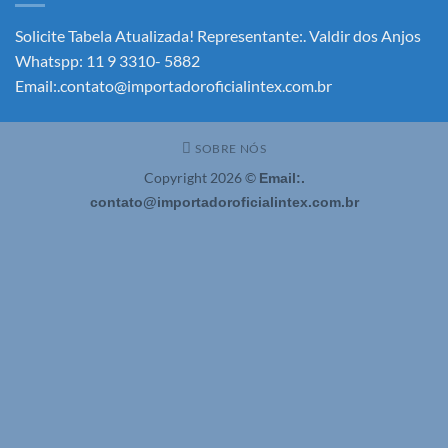
Solicite!
Solicite Tabela Atualizada! Representante:. Valdir dos Anjos
Whatspp: 11 9 3310- 5882
Email:.contato@importadoroficialintex.com.br
SOBRE NÓS
Copyright 2026 ©
Email:.
contato@importadoroficialintex.com.br