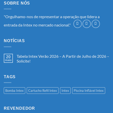
SOBRE NÓS
"Orgulhamo-nos de representar a operação que lidera a
entrada da Intex no mercado nacional."
NOTÍCIAS
Tabela Intex Verão 2026 – A Partir de Julho de 2026 –
20
maio
Solicite!
Nenhum
comentário
em
Tabela
TAGS
Intex
Verão
2026
–
Bomba Intex
Cartucho Refil Intex
Intex
Piscina Inflável Intex
A
Partir
de
Julho
de
REVENDEDOR
2026
–