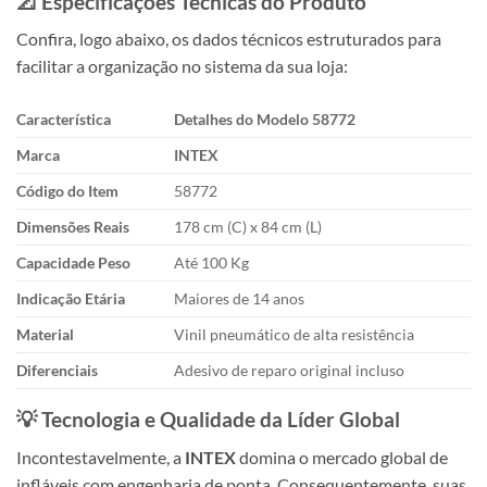
📐 Especificações Técnicas do Produto
Confira, logo abaixo, os dados técnicos estruturados para
facilitar a organização no sistema da sua loja:
Característica
Detalhes do Modelo 58772
Marca
INTEX
Código do Item
58772
Dimensões Reais
178 cm (C) x 84 cm (L)
Capacidade Peso
Até 100 Kg
Indicação Etária
Maiores de 14 anos
Material
Vinil pneumático de alta resistência
Diferenciais
Adesivo de reparo original incluso
💡 Tecnologia e Qualidade da Líder Global
Incontestavelmente, a
INTEX
domina o mercado global de
infláveis com engenharia de ponta. Consequentemente, suas