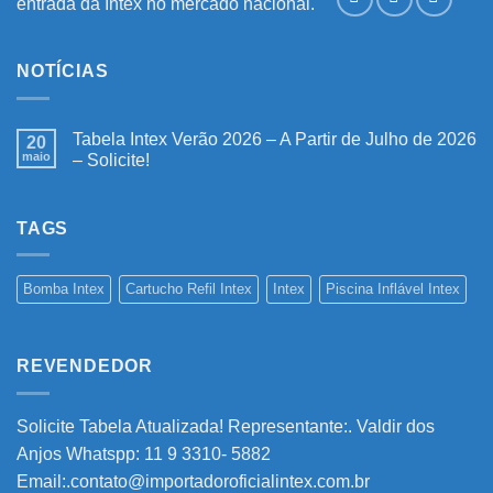
entrada da Intex no mercado nacional."
NOTÍCIAS
Tabela Intex Verão 2026 – A Partir de Julho de 2026
20
maio
– Solicite!
Nenhum
comentário
em
Tabela
TAGS
Intex
Verão
2026
–
Bomba Intex
Cartucho Refil Intex
Intex
Piscina Inflável Intex
A
Partir
de
Julho
de
REVENDEDOR
2026
–
Solicite!
Solicite Tabela Atualizada! Representante:. Valdir dos
Anjos Whatspp: 11 9 3310- 5882
Email:.contato@importadoroficialintex.com.br