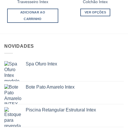
Travesseiro Intex
Colchão Intex
ADICIONAR AO
VER OPÇÕES
CARRINHO
Este
produto
tem
várias
NOVIDADES
variantes.
As
opções
Spa Ofuro Intex
podem
ser
escolhidas
na
Bote Pato Amarelo Intex
página
do
produto
Piscina Retangular Estrutural Intex