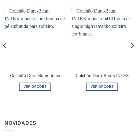
Colchão Dura-Beam Intex
Colchão Dura-Beam INTEX
VER OPÇÕES
VER OPÇÕES
Este
Este
produto
produto
tem
tem
várias
várias
NOVIDADES
variantes.
variantes.
As
As