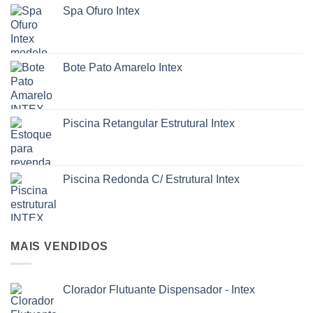
opções
opções
Spa Ofuro Intex
podem
podem
ser
ser
escolhidas
escolhidas
na
na
Bote Pato Amarelo Intex
página
página
do
do
produto
produto
Piscina Retangular Estrutural Intex
Piscina Redonda C/ Estrutural Intex
MAIS VENDIDOS
Clorador Flutuante Dispensador - Intex