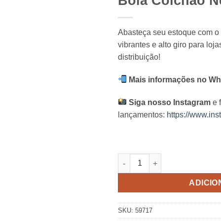
Boia Colchão N
Abasteça seu estoque com o
vibrantes e alto giro para lo
distribuição!
Mais informações no Wh
Siga nosso Instagram
e 
lançamentos:
https://www.ins
Boia Colchão Neon Intex quan
ADICIO
SKU:
59717