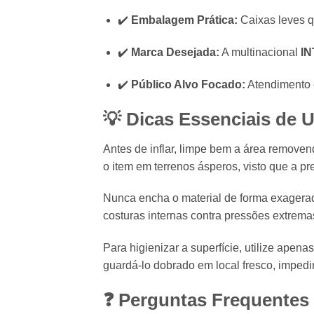
✔️
Embalagem Prática:
Caixas leves qu
✔️
Marca Desejada:
A multinacional
IN
✔️
Público Alvo Focado:
Atendimento e
💡 Dicas Essenciais de 
Antes de inflar, limpe bem a área remove
o item em terrenos ásperos, visto que a pre
Nunca encha o material de forma exagerada
costuras internas contra pressões extrema
Para higienizar a superfície, utilize ape
guardá-lo dobrado em local fresco, impedi
❓ Perguntas Frequentes