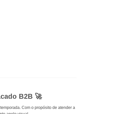
acado B2B 🚀
a temporada. Com o propósito de atender a
nte apelo visual.