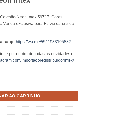
eon Intex
 Colchão Neon Intex 59717. Cores
jas. Venda exclusiva para PJ via canais de
atsapp:
https://wa.me/5511933105882
fique por dentro de todas as novidades e
tagram.com/importadoredistribuidorintex/
tidade
NAR AO CARRINHO