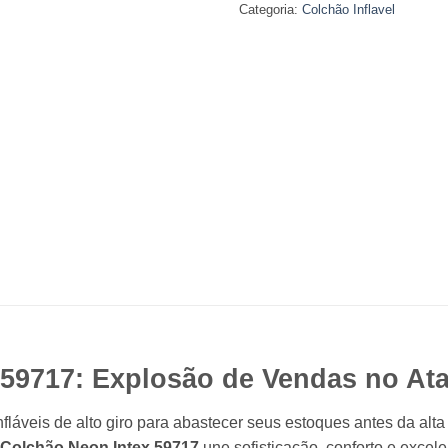
Categoria:
Colchão Inflavel
 59717: Explosão de Vendas no At
nfláveis de alto giro para abastecer seus estoques antes da alt
Colchão Neon Intex 59717
une sofisticação, conforto e excele