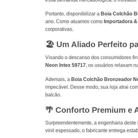
Portanto, disponibilizar a
Boia Colchão B
ano. Como atuamos como
Importadora & 
corporativas.
🏖️ Um Aliado Perfeito pa
Visando o descanso dos consumidores finai
Neon Intex 59717
, os usuários relaxam n
Ademais, a
Boia Colchão Bronzeador N
impecável. Desse modo, sua loja atrai c
balcão.
🌴 Conforto Premium e Al
Surpreendentemente, a engenharia deste in
vinil espessado, o fabricante entrega esta