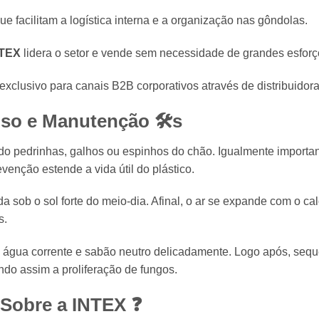
e facilitam a logística interna e a organização nas gôndolas.
TEX
lidera o setor e vende sem necessidade de grandes esforç
xclusivo para canais B2B corporativos através de distribuidora 
Uso e Manutenção 🛠s
ndo pedrinhas, galhos ou espinhos do chão. Igualmente importa
venção estende a vida útil do plástico.
 sob o sol forte do meio-dia. Afinal, o ar se expande com o ca
s.
nas água corrente e sabão neutro delicadamente. Logo após, se
ndo assim a proliferação de fungos.
 Sobre a INTEX ❓