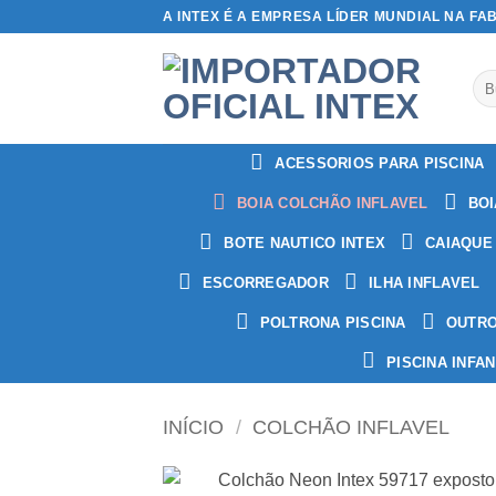
Skip
A INTEX É A EMPRESA LÍDER MUNDIAL NA FA
to
content
Pes
por
ACESSORIOS PARA PISCINA
BOIA COLCHÃO INFLAVEL
BOI
BOTE NAUTICO INTEX
CAIAQUE
ESCORREGADOR
ILHA INFLAVEL
POLTRONA PISCINA
OUTR
PISCINA INFAN
INÍCIO
/
COLCHÃO INFLAVEL