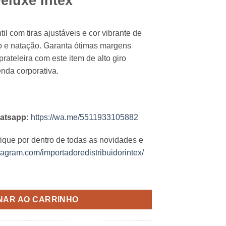
Deluxe Intex
til com tiras ajustáveis e cor vibrante de
ção e natação. Garanta ótimas margens
ateleira com este item de alto giro
enda corporativa.
atsapp:
https://wa.me/5511933105882
fique por dentro de todas as novidades e
tagram.com/importadoredistribuidorintex/
uantidade
NAR AO CARRINHO