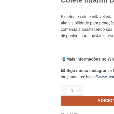
Colete Infantil 
Excelente colete inflável infan
alta visibilidade para prote
comerciais abastecendo sua pr
disponível para lojistas e rev
Mais informações no Wh
Siga nosso Instagram
e 
lançamentos:
https://www.ins
Colete Infantil Deluxe Intex q
ADICIO