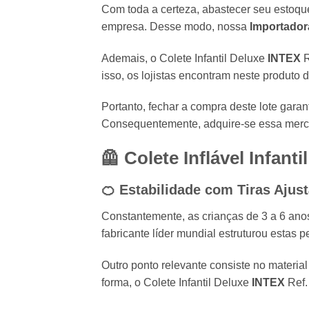
Com toda a certeza,
abastecer seu estoque
empresa.
Desse modo,
nossa
Importadora
Ademais,
o Colete Infantil Deluxe
INTEX
R
isso,
os lojistas encontram neste produto d
Portanto,
fechar a compra deste lote garan
Consequentemente,
adquire-se essa merca
🦺 Colete Inflável Infantil
🍊 Estabilidade com Tiras Ajust
Constantemente,
as crianças de 3 a 6 ano
fabricante líder mundial estruturou estas p
Outro ponto relevante consiste no material 
forma,
o Colete Infantil Deluxe
INTEX
Ref.