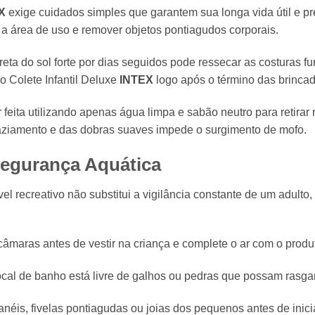
X
exige cuidados simples que garantem sua longa vida útil e p
a área de uso e remover objetos pontiagudos corporais.
ta do sol forte por dias seguidos pode ressecar as costuras fu
 Colete Infantil Deluxe
INTEX
logo após o término das brincad
 feita utilizando apenas água limpa e sabão neutro para retirar 
ziamento e das dobras suaves impede o surgimento de mofo.
Segurança Aquática
el recreativo não substitui a vigilância constante de um adulto,
câmaras antes de vestir na criança e complete o ar com o produto
ocal de banho está livre de galhos ou pedras que possam rasgar 
anéis,
fivelas pontiagudas ou joias dos pequenos antes de inicia