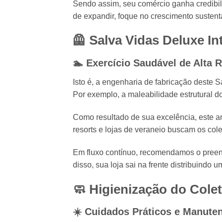
Sendo assim,
seu comércio ganha credibil
de expandir,
foque no crescimento sustentá
🦺 Salva Vidas Deluxe In
🏊 Exercício Saudável de Alta R
Isto é,
a engenharia de fabricação deste Sa
Por exemplo,
a maleabilidade estrutural do
Como resultado de sua excelência,
este ar
resorts e lojas de veraneio buscam os col
Em fluxo contínuo,
recomendamos o preenchi
disso,
sua loja sai na frente distribuindo 
🧼 Higienização do Colet
☀️ Cuidados Práticos e Manute