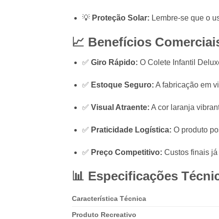
💡
Proteção Solar:
Lembre-se que o uso
📈 Benefícios Comerciais
✅
Giro Rápido:
O Colete Infantil Delu
✅
Estoque Seguro:
A fabricação em vi
✅
Visual Atraente:
A cor laranja vibran
✅
Praticidade Logística:
O produto pos
✅
Preço Competitivo:
Custos finais j
📊 Especificações Técni
Característica Técnica
Produto Recreativo