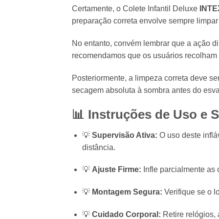
Certamente,
o Colete Infantil Deluxe
INTE
preparação correta envolve sempre limpar 
No entanto,
convém lembrar que a ação dire
recomendamos que os usuários recolham o
Posteriormente,
a limpeza correta deve ser
secagem absoluta à sombra antes do esva
📊 Instruções de Uso e 
💡
Supervisão Ativa:
O uso deste infláv
distância.
💡
Ajuste Firme:
Infle parcialmente as 
💡
Montagem Segura:
Verifique se o l
💡
Cuidado Corporal:
Retire relógios,