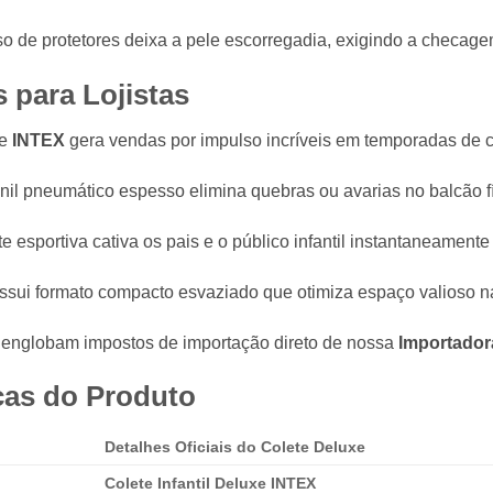
 de protetores deixa a pele escorregadia,
exigindo a checagem 
 para Lojistas
xe
INTEX
gera vendas por impulso incríveis em temporadas de ca
nil pneumático espesso elimina quebras ou avarias no balcão fí
te esportiva cativa os pais e o público infantil instantaneament
sui formato compacto esvaziado que otimiza espaço valioso nas
á englobam impostos de importação direto de nossa
Importadora
cas do Produto
Detalhes Oficiais do Colete Deluxe
Colete Infantil Deluxe INTEX