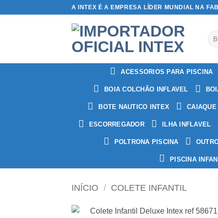
Skip
A INTEX É A EMPRESA LÍDER MUNDIAL NA FA
to
content
Pes
por
ACESSORIOS PARA PISCINA
BOIA COLCHÃO INFLAVEL
BOI
BOTE NAUTICO INTEX
CAIAQUE
ESCORREGADOR
ILHA INFLAVEL
POLTRONA PISCINA
OUTR
PISCINA INFAN
INÍCIO
/
COLETE INFANTIL