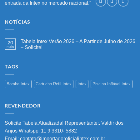
entrada da Intex no mercado nacional."
NOTÍCIAS
Tabela Intex Verão 2026 – A Partir de Julho de 2026
20
maio
– Solicite!
Nenhum
comentário
em
TAGS
Tabela
Intex
Verão
2026
–
Bomba Intex
Cartucho Refil Intex
Intex
Piscina Inflável Intex
A
Partir
de
Julho
de
REVENDEDOR
2026
–
Solicite!
Solicite Tabela Atualizada! Representante:. Valdir dos
Anjos Whatspp: 11 9 3310- 5882
Email:.contato@importadoroficialintex.com.br