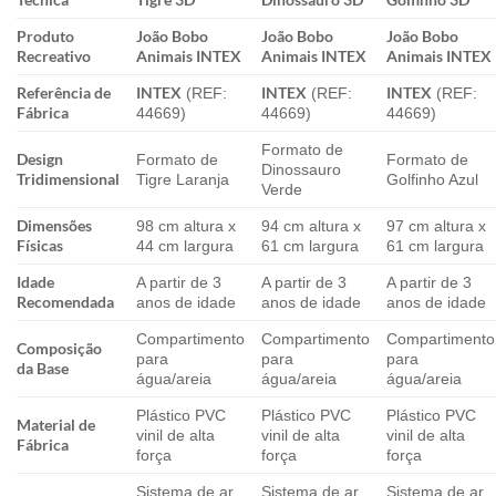
Produto
João Bobo
João Bobo
João Bobo
Recreativo
Animais INTEX
Animais INTEX
Animais INTEX
Referência de
INTEX
INTEX
INTEX
(REF:
(REF:
(REF:
Fábrica
44669)
44669)
44669)
Formato de
Design
Formato de
Formato de
Dinossauro
Tridimensional
Tigre Laranja
Golfinho Azul
Verde
Dimensões
98 cm altura x
94 cm altura x
97 cm altura x
Físicas
44 cm largura
61 cm largura
61 cm largura
Idade
A partir de 3
A partir de 3
A partir de 3
Recomendada
anos de idade
anos de idade
anos de idade
Compartimento
Compartimento
Compartimento
Composição
para
para
para
da Base
água/areia
água/areia
água/areia
Plástico PVC
Plástico PVC
Plástico PVC
Material de
vinil de alta
vinil de alta
vinil de alta
Fábrica
força
força
força
Sistema de ar
Sistema de ar
Sistema de ar