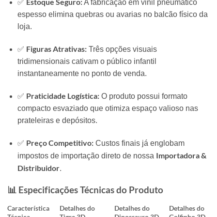
Estoque Seguro:
✅
A fabricação em vinil pneumático
espesso elimina quebras ou avarias no balcão físico da
loja.
Figuras Atrativas:
✅
Três opções visuais
tridimensionais cativam o público infantil
instantaneamente no ponto de venda.
Praticidade Logística:
✅
O produto possui formato
compacto esvaziado que otimiza espaço valioso nas
prateleiras e depósitos.
Preço Competitivo:
✅
Custos finais já englobam
Importadora &
impostos de importação direto de nossa
Distribuidor
.
📊 Especificações Técnicas do Produto
Característica
Detalhes do
Detalhes do
Detalhes do
Técnica
Tigre 3D
Dinossauro 3D
Golfinho 3D