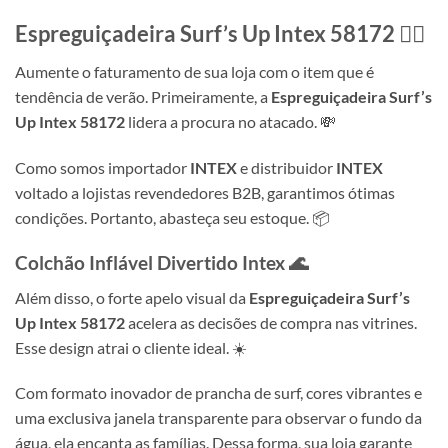
Espreguiçadeira Surf’s Up Intex 58172
🏄‍♂️
Aumente o faturamento de sua loja com o item que é
tendência de verão. Primeiramente, a
Espreguiçadeira Surf’s
Up Intex 58172
lidera a procura no atacado. 💸
Como somos importador
INTEX
e distribuidor
INTEX
voltado a lojistas revendedores B2B, garantimos ótimas
condições. Portanto, abasteça seu estoque. 📦
Colchão Inflável Divertido Intex
🌊
Além disso, o forte apelo visual da
Espreguiçadeira Surf’s
Up Intex 58172
acelera as decisões de compra nas vitrines.
Esse design atrai o cliente ideal. ☀️
Com formato inovador de prancha de surf, cores vibrantes e
uma exclusiva janela transparente para observar o fundo da
água, ela encanta as famílias. Dessa forma, sua loja garante