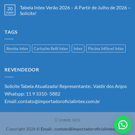
Tabela Intex Verão 2026 – A Partir de Julho de 2026 –
20
maio
Solicite!
Nenhum
comentário
em
TAGS
Tabela
Intex
Verão
2026
–
Bomba Intex
Cartucho Refil Intex
Intex
Piscina Inflável Intex
A
Partir
de
Julho
de
REVENDEDOR
2026
–
Solicite!
Solicite Tabela Atualizada! Representante:. Valdir dos Anjos
Whatspp: 11 9 3310- 5882
Email:.contato@importadoroficialintex.com.br
SOBRE NÓS
Copyright 2026 ©
Email:. contato@importadoroficialintex.com.br