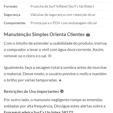
Formato
Prancha de Surf Inflável (Surf’s Up Rider)
Segurança
Válvulas de segurança com retenção de ar
Componentes
Pronta para o PDV com embalagem oficial
Manutenção Simples Orienta Clientes 🧽
Com o intuito de estender a usabilidade do produto, instrua
o comprador a lavar o vinil com água doce corrente. Assim,
remove-se o cloro e o sal. 🧼
Igualmente, faça a secagem total à sombra antes de murchar
o material. Desse modo, o usuário previne o mofo e mantém
o brilho por várias temporadas. ☀️
Restrições de Uso Importantes 🚫
Por outro lado, o manuseio negligente rompe as emendas
soldadas por alta frequência. Divulgue estes alertas sobre a
Espreguiçadeira Surf’s Up Intex 58172
: