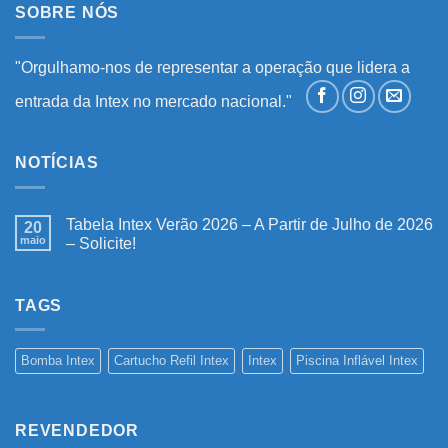
SOBRE NÓS
"Orgulhamo-nos de representar a operação que lidera a
entrada da Intex no mercado nacional."
NOTÍCIAS
Tabela Intex Verão 2026 – A Partir de Julho de 2026
20
maio
– Solicite!
Nenhum
comentário
em
Tabela
TAGS
Intex
Verão
2026
–
Bomba Intex
Cartucho Refil Intex
Intex
Piscina Inflável Intex
A
Partir
de
Julho
de
REVENDEDOR
2026
–