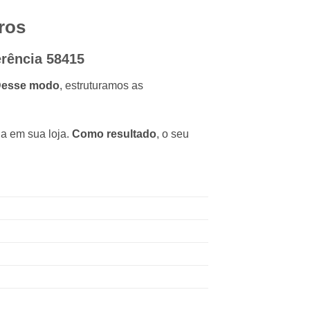
tros
erência 58415
esse modo
, estruturamos as
da em sua loja.
Como resultado
, o seu