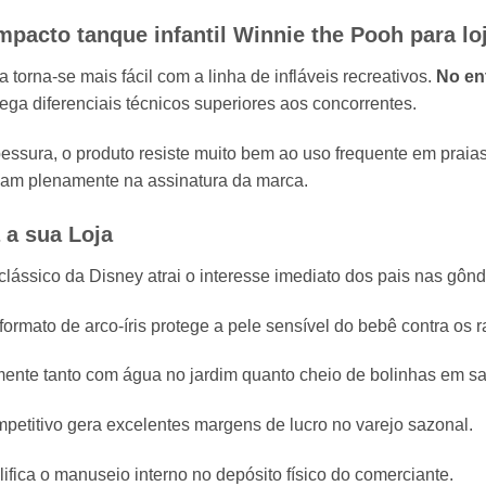
pacto tanque infantil Winnie the Pooh para lo
 torna-se mais fácil com a linha de infláveis recreativos.
No en
ega diferenciais técnicos superiores aos concorrentes.
spessura, o produto resiste muito bem ao uso frequente em praia
fiam plenamente na assinatura da marca.
 a sua Loja
ássico da Disney atrai o interesse imediato dos pais nas gônd
formato de arco-íris protege a pele sensível do bebê contra os r
ente tanto com água no jardim quanto cheio de bolinhas em sa
etitivo gera excelentes margens de lucro no varejo sazonal.
fica o manuseio interno no depósito físico do comerciante.