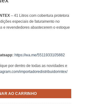
tex
INTEX
– 41 Litros com cobertura protetora
ondições especiais de faturamento no
tas e revendedores abastecerem o estoque
atsapp:
https://wa.me/5511933105882
fique por dentro de todas as novidades e
tagram.com/importadoredistribuidorintex/
NAR AO CARRINHO