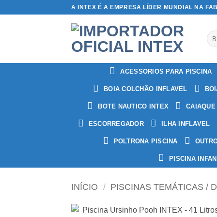
Skip
A INTEX É A EMPRESA LÍDER MUNDIAL NA FA
to
content
Pes
por
ACESSORIOS PARA PISCINA
BOIA COLCHÃO INFLAVEL
BOI
BOTE NAUTICO INTEX
CAIAQUE
ESCORREGADOR
ILHA INFLAVEL
POLTRONA PISCINA
OUTR
PISCINA INFAN
INÍCIO
/
PISCINAS TEMÁTICAS / 