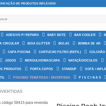
BRICAÇÃO DE PRODUTOS INFLÁVEIS!
quisar
:
ADESIVO P/ REPARO
BABY BOTE
BAR COOLER
B
A CIRCULAR
BOIA GLITTER
BOLAS
BOMBA DE AR
CAPA PISCINA
CARTUCHO FILTRO (REFIL)
COLCHÃO 
JOGOS
MERGULHO/MASCARA
NATAÇÃO/OCULOS
OS PRODUTOS
PORTA COPOS
STANDUP
SOFÁ / INFL
TIL
PISCINAS TEMÁTICAS / DIVERTIDAS
P I S C I N A S
DIVERTIDAS