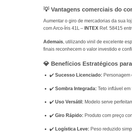
💡 Vantagens comerciais do com
Aumentar o giro de mercadorias da sua loja
com Arco-Íris 41L –
INTEX
Ref. 58415 entr
Ademais
, utilizando vinil de excelente e
finais reconhecem o valor investido e con
💎 Benefícios Estratégicos para
✔️
Sucesso Licenciado:
Personagem cl
✔️
Sombra Integrada:
Teto inflável em 
✔️
Uso Versátil:
Modelo serve perfeitam
✔️
Giro Rápido:
Produto com preço comp
✔️
Logística Leve:
Peso reduzido simpli