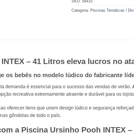
SKU:
58415
Categoria:
Piscinas Temáticas / Div
h
INTEX
– 41 Litros eleva lucros no a
ge os bebês no modelo lúdico do fabricante líd
lta demanda é essencial para o sucesso das vendas de verão.
ão recreativa extremamente atraente e durável para os lojist
s ao oferecer itens que unem design lúdico e segurança reforça
as gôndolas de todo o país.
com a Piscina Ursinho Pooh
INTEX
– 