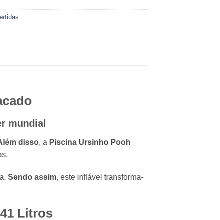
ertidas
tacado
er mundial
Além disso
, a
Piscina Ursinho Pooh
as.
da.
Sendo assim
, este inflável transforma-
41 Litros