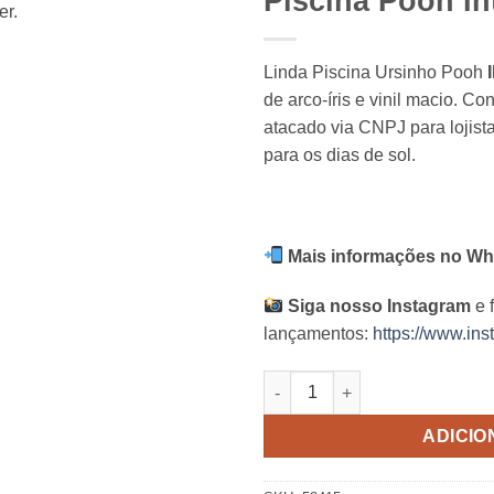
Piscina Pooh In
Linda Piscina Ursinho Pooh
de arco-íris e vinil macio. C
atacado via CNPJ para lojis
para os dias de sol.
Mais informações no Wh
Siga nosso Instagram
e 
lançamentos:
https://www.ins
Piscina Pooh Intex quantidade
ADICIO