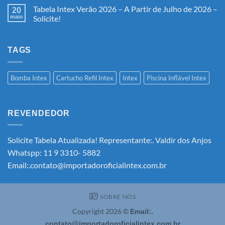
Tabela Intex Verão 2026 – A Partir de Julho de 2026 –
20
maio
Solicite!
Nenhum
comentário
em
Tabela
TAGS
Intex
Verão
2026
–
Bomba Intex
Cartucho Refil Intex
Intex
Piscina Inflável Intex
A
Partir
de
Julho
de
REVENDEDOR
2026
–
Solicite!
Solicite Tabela Atualizada! Representante:. Valdir dos Anjos
Whatspp: 11 9 3310- 5882
Email:.contato@importadoroficialintex.com.br
SOBRE NÓS
Copyright 2026 ©
Email:.
contato@importadoroficialintex.com.br