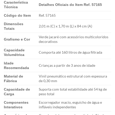
Característica
Detalhes Oficiais do Item Ref. 57165
Técnica
Ref. 57165
Código do Item
Dimensões
2,01 m (C) x 1,70 m (L) x 84 cm (A)
Totais
Verde jacaré com acessórios multicoloridos
Grafismo e Cor
decorativos
Capacidade
Comporta até 160 litros de água filtrada
Volumétrica
Idade
Crianças a partir de 3 anos de idade
Recomendada
Vinil pneumático estrutural com espessura
Material de
de 0,30 mm
Fábrica
Suporta com total estabilidade até 54 kg de
Capacidade de
peso total
Carga
Escorregador macio, esguicho de água e
Componentes
infláveis independentes
Interativos