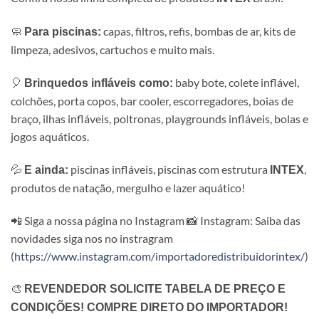
🧼
capas, filtros, refis, bombas de ar, kits de
Para piscinas:
limpeza, adesivos, cartuchos e muito mais.
🎈
baby bote, colete inflável,
Brinquedos infláveis como:
colchões, porta copos, bar cooler, escorregadores, boias de
braço, ilhas infláveis, poltronas, playgrounds infláveis, bolas e
jogos aquáticos.
💦
piscinas infláveis, piscinas com estrutura
,
E ainda:
INTEX
produtos de natação, mergulho e lazer aquático!
📲 Siga a nossa página no Instagram 📸 Instagram: Saiba das
novidades siga nos no instragram
(
https://www.instagram.com/importadoredistribuidorintex/
)
🎨
REVENDEDOR SOLICITE TABELA DE PREÇO E
CONDIÇÕES! COMPRE DIRETO DO IMPORTADOR!