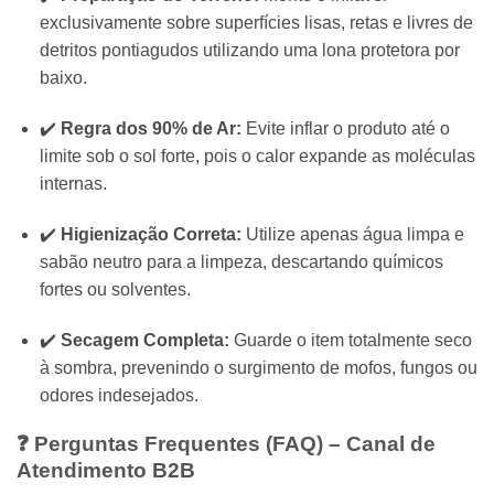
exclusivamente sobre superfícies lisas,
retas e livres de
detritos pontiagudos utilizando uma lona protetora por
baixo.
✔️
Regra dos 90% de Ar:
Evite inflar o produto até o
limite sob o sol forte,
pois o calor expande as moléculas
internas.
✔️
Higienização Correta:
Utilize apenas água limpa e
sabão neutro para a limpeza,
descartando químicos
fortes ou solventes.
✔️
Secagem Completa:
Guarde o item totalmente seco
à sombra,
prevenindo o surgimento de mofos,
fungos ou
odores indesejados.
❓ Perguntas Frequentes (FAQ) – Canal de
Atendimento B2B