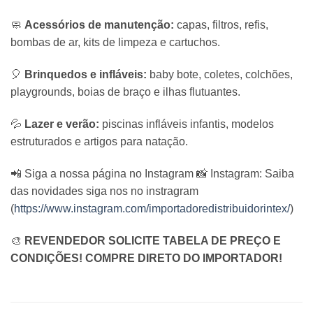
🧼
Acessórios de manutenção:
capas,
filtros,
refis,
bombas de ar,
kits de limpeza e cartuchos.
🎈
Brinquedos e infláveis:
baby bote,
coletes,
colchões,
playgrounds,
boias de braço e ilhas flutuantes.
💦
Lazer e verão:
piscinas infláveis infantis,
modelos
estruturados e artigos para natação.
📲 Siga a nossa página no Instagram 📸 Instagram:
Saiba
das novidades siga nos no instragram
(
https://www.instagram.com/importadoredistribuidorintex/
)
🎨
REVENDEDOR SOLICITE TABELA DE PREÇO E
CONDIÇÕES! COMPRE DIRETO DO IMPORTADOR!