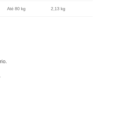
Até 80 kg
2,13 kg
rio.
.