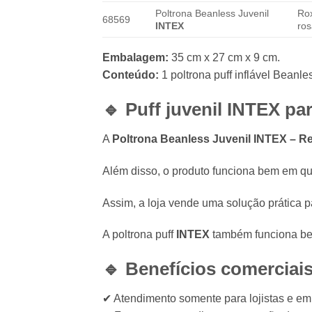
Poltrona Beanless Juvenil
Rox
68569
INTEX
ro
Embalagem:
35 cm x 27 cm x 9 cm.
Conteúdo:
1 poltrona puff inflável Beanl
🔹 Puff juvenil
INTEX
par
A
Poltrona Beanless Juvenil INTEX – Ref
Além disso, o produto funciona bem em qua
Assim, a loja vende uma solução prática par
A poltrona puff
INTEX
também funciona bem 
🔹 Benefícios comerciai
✔ Atendimento somente para lojistas e 