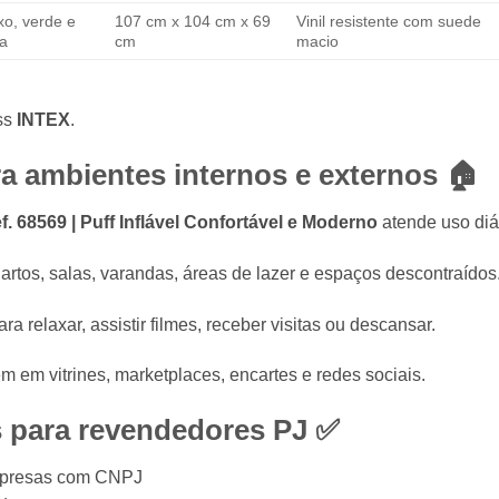
o, verde e
107 cm x 104 cm x 69
Vinil resistente com suede
sa
cm
macio
ess
INTEX
.
a ambientes internos e externos 🏠
. 68569 | Puff Inflável Confortável e Moderno
atende uso diá
rtos, salas, varandas, áreas de lazer e espaços descontraídos
a relaxar, assistir filmes, receber visitas ou descansar.
em vitrines, marketplaces, encartes e redes sociais.
s para revendedores PJ ✅
empresas com CNPJ