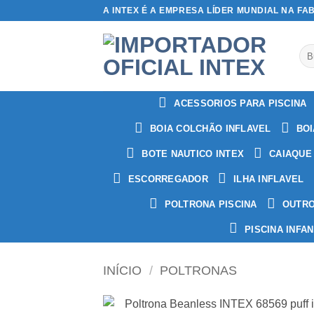
Skip
A INTEX É A EMPRESA LÍDER MUNDIAL NA FA
to
content
Pes
por
ACESSORIOS PARA PISCINA
BOIA COLCHÃO INFLAVEL
BOI
BOTE NAUTICO INTEX
CAIAQUE
ESCORREGADOR
ILHA INFLAVEL
POLTRONA PISCINA
OUTR
PISCINA INFAN
INÍCIO
/
POLTRONAS