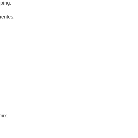
mping.
ientes.
.
mix.