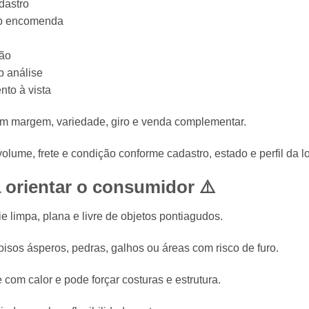
dastro
ob encomenda
ção
b análise
to à vista
em margem, variedade, giro e venda complementar.
olume, frete e condição conforme cadastro, estado e perfil da lo
 orientar o consumidor ⚠️
e limpa, plana e livre de objetos pontiagudos.
 pisos ásperos, pedras, galhos ou áreas com risco de furo.
om calor e pode forçar costuras e estrutura.