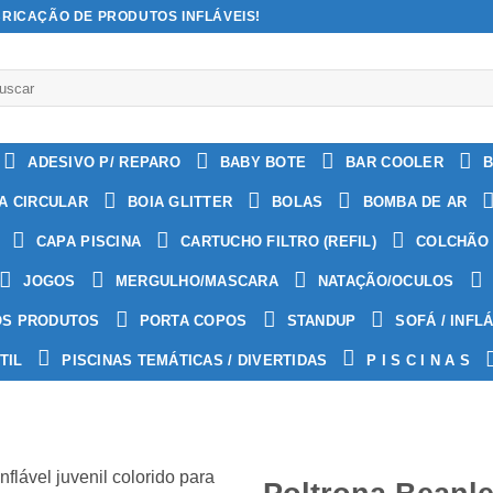
BRICAÇÃO DE PRODUTOS INFLÁVEIS!
quisar
:
ADESIVO P/ REPARO
BABY BOTE
BAR COOLER
B
A CIRCULAR
BOIA GLITTER
BOLAS
BOMBA DE AR
CAPA PISCINA
CARTUCHO FILTRO (REFIL)
COLCHÃO 
JOGOS
MERGULHO/MASCARA
NATAÇÃO/OCULOS
OS PRODUTOS
PORTA COPOS
STANDUP
SOFÁ / INFL
TIL
PISCINAS TEMÁTICAS / DIVERTIDAS
P I S C I N A S