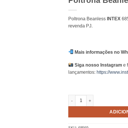
Poltrona Beanle
Poltrona Beanless
INTEX
685
revenda PJ.
Mais informações no Wh
Siga nosso Instagram
e 
lançamentos:
https://www.ins
Poltrona Beanless Intex quant
ADICIO
SKU:
68569