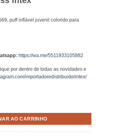
ss Intex
69, puff inflável juvenil colorido para
atsapp:
https://wa.me/5511933105882
fique por dentro de todas as novidades e
tagram.com/importadoredistribuidorintex/
idade
NAR AO CARRINHO