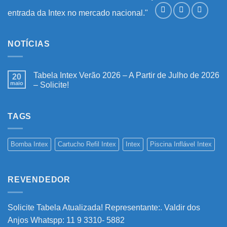
entrada da Intex no mercado nacional."
NOTÍCIAS
Tabela Intex Verão 2026 – A Partir de Julho de 2026
20
maio
– Solicite!
Nenhum
comentário
em
Tabela
TAGS
Intex
Verão
2026
–
Bomba Intex
Cartucho Refil Intex
Intex
Piscina Inflável Intex
A
Partir
de
Julho
de
REVENDEDOR
2026
–
Solicite!
Solicite Tabela Atualizada! Representante:. Valdir dos
Anjos Whatspp: 11 9 3310- 5882