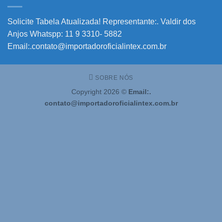
–
Solicite!
Solicite Tabela Atualizada! Representante:. Valdir dos
Anjos Whatspp: 11 9 3310- 5882
Email:.contato@importadoroficialintex.com.br
SOBRE NÓS
Copyright 2026 ©
Email:.
contato@importadoroficialintex.com.br