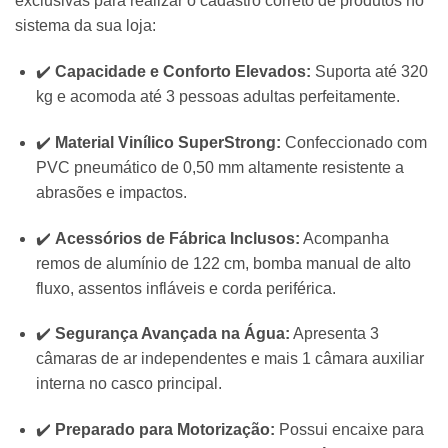
exclusivas para realizar o cadastro correto de produtos no
sistema da sua loja:
✔️
Capacidade e Conforto Elevados:
Suporta até 320
kg e acomoda até 3 pessoas adultas perfeitamente.
✔️
Material Vinílico SuperStrong:
Confeccionado com
PVC pneumático de 0,50 mm altamente resistente a
abrasões e impactos.
✔️
Acessórios de Fábrica Inclusos:
Acompanha
remos de alumínio de 122 cm, bomba manual de alto
fluxo, assentos infláveis e corda periférica.
✔️
Segurança Avançada na Água:
Apresenta 3
câmaras de ar independentes e mais 1 câmara auxiliar
interna no casco principal.
✔️
Preparado para Motorização:
Possui encaixe para