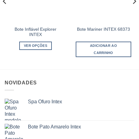
Bote Inflável Explorer
Bote Mariner INTEX 68373
INTEX
VER OPÇÕES
ADICIONAR AO
CARRINHO
Este
produto
tem
várias
NOVIDADES
variantes.
As
opções
Spa Ofuro Intex
podem
ser
escolhidas
na
Bote Pato Amarelo Intex
página
do