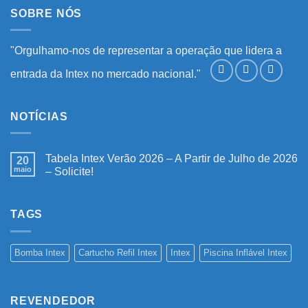
SOBRE NÓS
"Orgulhamo-nos de representar a operação que lidera a
entrada da Intex no mercado nacional."
NOTÍCIAS
Tabela Intex Verão 2026 – A Partir de Julho de 2026
20
maio
– Solicite!
Nenhum
comentário
em
Tabela
TAGS
Intex
Verão
2026
–
Bomba Intex
Cartucho Refil Intex
Intex
Piscina Inflável Intex
A
Partir
de
Julho
de
REVENDEDOR
2026