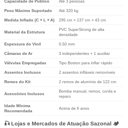
Capacidade de Público
Até 3 pessoas
Peso Máximo Suportado
Até 320 kg
Medida Inflado (C × L × A)
295 cm × 137 cm × 43 cm
PVC SuperStrong de alta
Material da Estrutura
densidade
Espessura do Vinil
0,50 mm
Câmaras de Ar
3 independentes + 1 auxiliar
Válvulas Empregadas
Tipo Boston para inflar rápido
Assentos Inclusos
2 assentos infláveis removíveis
Remos do Kit
2 remos de alumínio de 122 cm
Bomba manual, remos, corda e
Acessórios Inclusos
reparo
Idade Mínima
Acima de 6 anos
Recomendada
🎣 Lojas e Mercados de Atuação Sazonal 🏕️