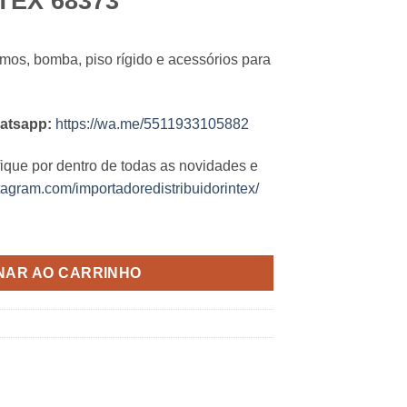
NTEX 68373
mos, bomba, piso rígido e acessórios para
atsapp:
https://wa.me/5511933105882
fique por dentro de todas as novidades e
tagram.com/importadoredistribuidorintex/
ntidade
NAR AO CARRINHO