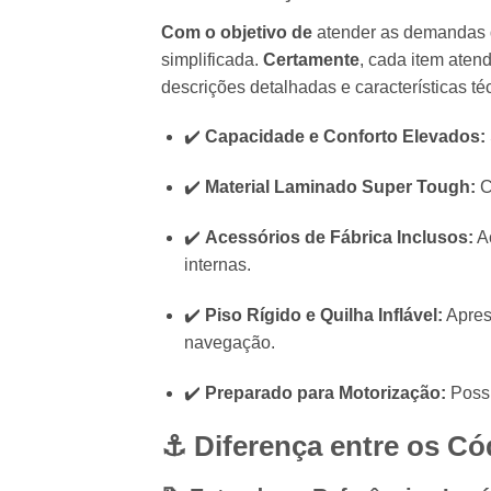
Com o objetivo de
atender as demandas 
simplificada.
Certamente
, cada item ate
descrições detalhadas e características té
✔️
Capacidade e Conforto Elevados:
✔️
Material Laminado Super Tough:
C
✔️
Acessórios de Fábrica Inclusos:
Ac
internas.
✔️
Piso Rígido e Quilha Inflável:
Aprese
navegação.
✔️
Preparado para Motorização:
Possu
⚓ Diferença entre os Có