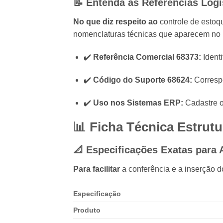
📝 Entenda as Referências Logí
No que diz respeito ao
controle de estoqu
nomenclaturas técnicas que aparecem no 
✔️
Referência Comercial 68373:
Identi
✔️
Código do Suporte 68624:
Correspo
✔️
Uso nos Sistemas ERP:
Cadastre o 
📊 Ficha Técnica Estrutu
📐 Especificações Exatas para
Para facilitar
a conferência e a inserção 
Especificação
Produto