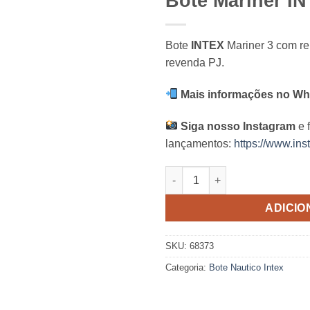
Bote Mariner I
Bote
INTEX
Mariner 3 com re
revenda PJ.
Mais informações no Wh
Siga nosso Instagram
e 
lançamentos:
https://www.ins
Bote Mariner INTEX 68373 qua
ADICIO
SKU:
68373
Categoria:
Bote Nautico Intex