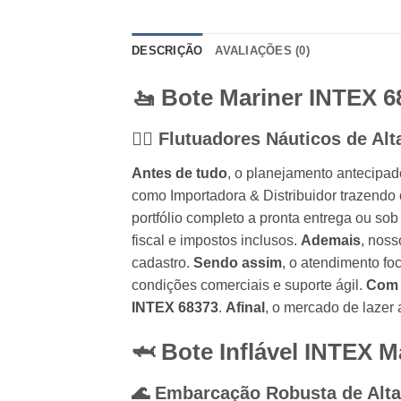
DESCRIÇÃO
AVALIAÇÕES (0)
🚤 Bote Mariner INTEX 6
🚣‍♂️ Flutuadores Náuticos de Al
Antes de tudo
, o planejamento antecipad
como Importadora & Distribuidor trazendo
portfólio completo a pronta entrega ou s
fiscal e impostos inclusos.
Ademais
, noss
cadastro.
Sendo assim
, o atendimento fo
condições comerciais e suporte ágil.
Com 
INTEX 68373
.
Afinal
, o mercado de lazer
🦈 Bote Inflável INTEX M
🌊 Embarcação Robusta de Alta