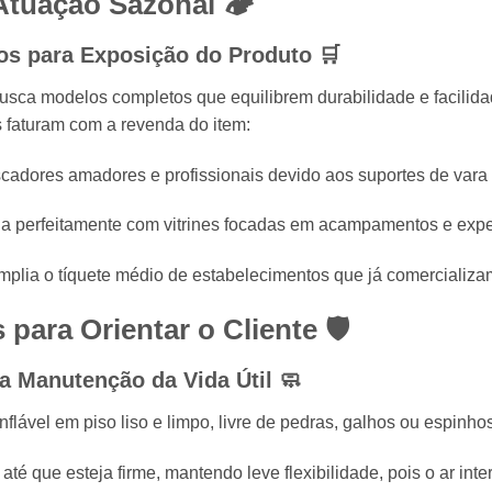
Atuação Sazonal 🏕️
os para Exposição do Produto 🛒
busca modelos completos que equilibrem durabilidade e facilida
 faturam com a revenda do item:
scadores amadores e profissionais devido aos suportes de vara 
 perfeitamente com vitrines focadas em acampamentos e exped
plia o tíquete médio de estabelecimentos que já comercializam
para Orientar o Cliente 🛡️
a Manutenção da Vida Útil 🧼
nflável em piso liso e limpo, livre de pedras, galhos ou espinho
té que esteja firme, mantendo leve flexibilidade, pois o ar inte