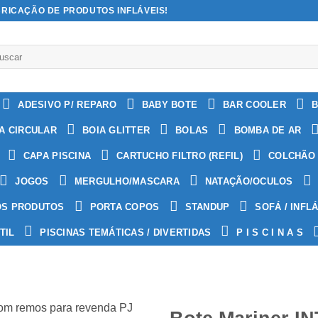
BRICAÇÃO DE PRODUTOS INFLÁVEIS!
quisar
:
ADESIVO P/ REPARO
BABY BOTE
BAR COOLER
B
A CIRCULAR
BOIA GLITTER
BOLAS
BOMBA DE AR
CAPA PISCINA
CARTUCHO FILTRO (REFIL)
COLCHÃO 
JOGOS
MERGULHO/MASCARA
NATAÇÃO/OCULOS
OS PRODUTOS
PORTA COPOS
STANDUP
SOFÁ / INFL
TIL
PISCINAS TEMÁTICAS / DIVERTIDAS
P I S C I N A S