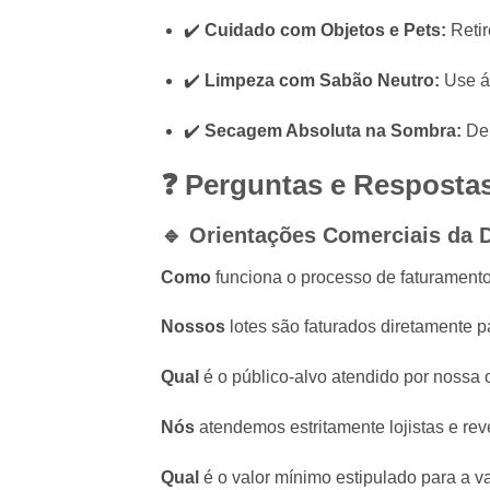
✔️
Cuidado com Objetos e Pets:
Retir
✔️
Limpeza com Sabão Neutro:
Use ág
✔️
Secagem Absoluta na Sombra:
Dei
❓ Perguntas e Resposta
🔹 Orientações Comerciais da D
Como
funciona o processo de faturament
Nossos
lotes são faturados diretamente 
Qual
é o público-alvo atendido por nossa 
Nós
atendemos estritamente lojistas e re
Qual
é o valor mínimo estipulado para a v