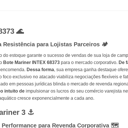
8373 🌊
ta Resistência para Lojistas Parceiros 🏕️
o do estoque garante o sucesso de vendas de sua loja de camp
 o
Bote Mariner INTEX 68373
para o mercado corporativo.
De f
ob encomenda.
Dessa forma
, sua empresa ganha destaque ofere
o foco exclusivo no atacado viabiliza negociações flexíveis e 
cado em pessoas jurídicas blinda o mercado de revenda region
o intuito de
impulsionar os lucros do seu comércio varejista n
 aquático cresce exponencialmente a cada ano.
ariner 3 ⚓
 Performance para Revenda Corporativa 🗺️