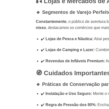
🎣 Lojas e Mercados de 
🔹 Segmentos de Varejo Perfeit
Constantemente
, o público de aventura 
nisso
, destacamos os comércios que mais
✔️
Lojas de Pesca e Náutica:
Atrai pe
✔️
Lojas de Camping e Lazer:
Combina
✔️
Revendas de Infláveis Premium:
Am
🧭 Cuidados Importantes 
🔹 Práticas de Conservação par
✔️
Instalação e Uso Seguro:
Monte o i
✔️
Regra de Pressão dos 90%:
Encha a