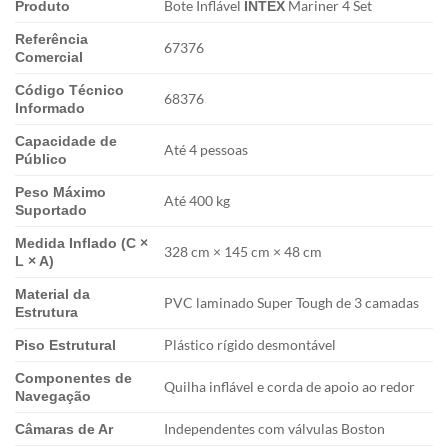
Bote Inflável
Mariner 4 Set
Produto
INTEX
Referência
67376
Comercial
Código Técnico
68376
Informado
Capacidade de
Até 4 pessoas
Público
Peso Máximo
Até 400 kg
Suportado
Medida Inflado (C ×
328 cm × 145 cm × 48 cm
L × A)
Material da
PVC laminado Super Tough de 3 camadas
Estrutura
Plástico rígido desmontável
Piso Estrutural
Componentes de
Quilha inflável e corda de apoio ao redor
Navegação
Independentes com válvulas Boston
Câmaras de Ar